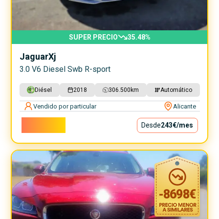
SUPER PRECIO
35.48
%
Jaguar
Xj
3.0 V6 Diesel Swb R-sport
Diésel
2018
306.500
km
Automático
Vendido por particular
Alicante
22.000€
Desde
243€
/mes
-
8698
€