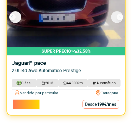
SUPER PRECIO
32.58
%
Jaguar
F-pace
2.0l I4d Awd Automático Prestige
Diésel
2018
44.000
km
Automático
Vendido por particular
Tarragona
18.000€
Desde
199€
/mes