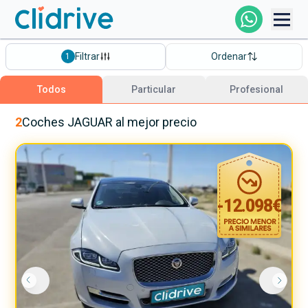
Comprar Coche
Filtrar
Ordenar
1
Todos Los Coches
Todos
Particular
Profesional
Profesional
2
Coches
JAGUAR
al mejor precio
Particular
-
12.098
€
Financiación
Clidrive