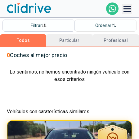
Comprar Coche
Filtrar
Ordenar
Todos Los Coches
Todos
Particular
Profesional
Profesional
0
Coches
al mejor precio
Particular
Lo sentimos, no hemos encontrado ningún vehículo con
esos criterios
Financiación
Vehículos con caraterísticas similares
Clidrive