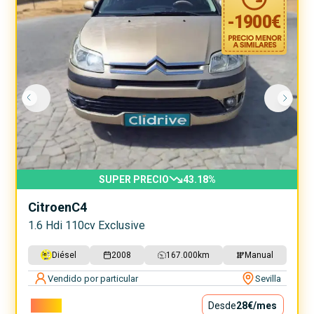
-
1900
€
SUPER PRECIO
43.18
%
Citroen
C4
1.6 Hdi 110cv Exclusive
Diésel
2008
167.000
km
Manual
Vendido por particular
Sevilla
2.500€
Desde
28€
/mes