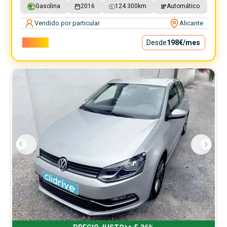
Gasolina
2016
124.300
km
Automático
Vendido por particular
Alicante
17.900€
Desde
198€
/mes