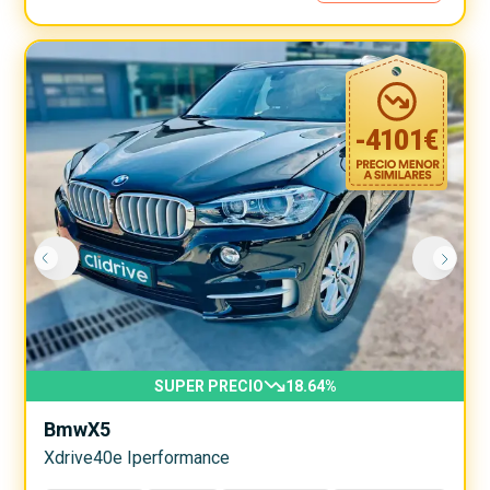
-
4101
€
SUPER PRECIO
18.64
%
Bmw
X5
Xdrive40e Iperformance