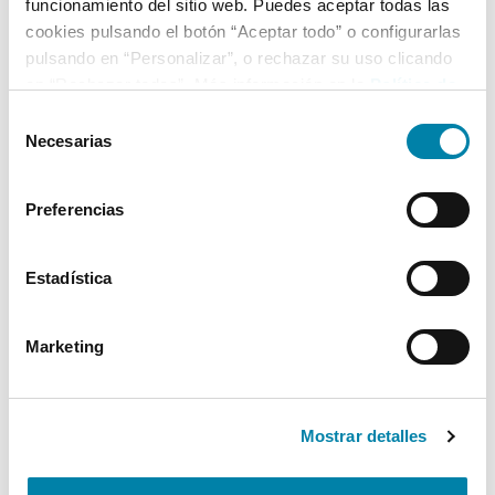
funcionamiento del sitio web. Puedes aceptar todas las
cookies pulsando el botón “Aceptar todo” o configurarlas
pulsando en “Personalizar”, o rechazar su uso clicando
en “Rechazar todas”. Más información en la
Política de
Cookies
.
Selección
Necesarias
de
consentimiento
Preferencias
Estadística
Marketing
Mostrar detalles