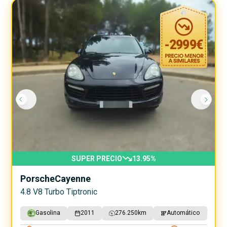
-
2999
€
SUPER PRECIO
13.95
%
Porsche
Cayenne
4.8 V8 Turbo Tiptronic
Gasolina
2011
276.250
km
Automático