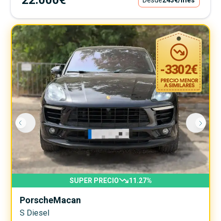
-
3302
€
SUPER PRECIO
11.27
%
Porsche
Macan
S Diesel