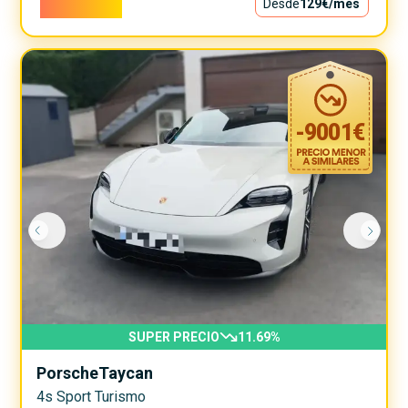
11.700€
Desde
129€
/mes
-
9001
€
SUPER PRECIO
11.69
%
Porsche
Taycan
4s Sport Turismo