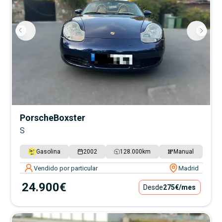
Porsche
Boxster
S
Gasolina
2002
128.000
km
Manual
Vendido por particular
Madrid
24.900€
Desde
275€
/mes