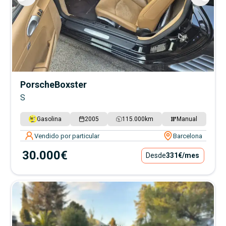
Porsche
Boxster
S
Gasolina
2005
115.000
km
Manual
Vendido por particular
Barcelona
30.000€
Desde
331€
/mes