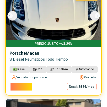
PRECIO JUSTO
3.29
%
Porsche
Macan
S Diesel Neumaticos Todo Tiempo
Diésel
2016
157.000
km
Automático
Vendido por particular
Granada
32.300€
Desde
356€
/mes