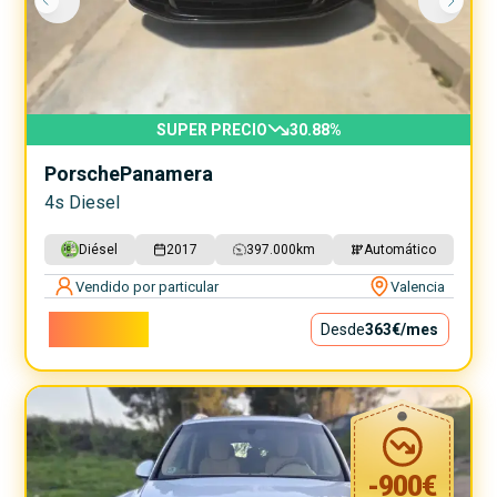
SUPER PRECIO
30.88
%
Porsche
Panamera
4s Diesel
Diésel
2017
397.000
km
Automático
Vendido por particular
Valencia
32.900€
Desde
363€
/mes
-
900
€