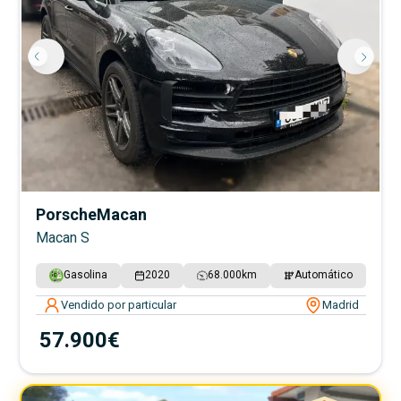
Porsche
Macan
Macan S
Gasolina
2020
68.000
km
Automático
Vendido por particular
Madrid
57.900€