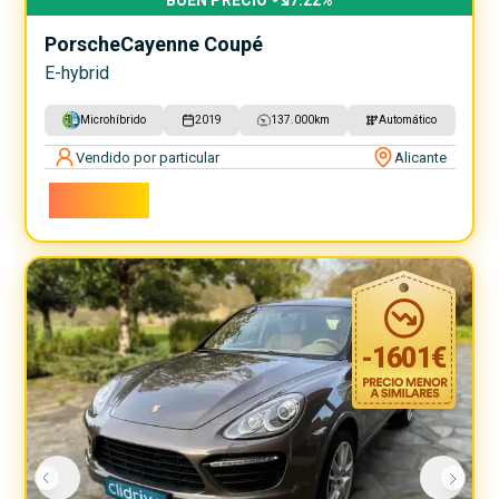
BUEN PRECIO
7.22
%
Porsche
Cayenne Coupé
E-hybrid
Microhíbrido
2019
137.000
km
Automático
Vendido por particular
Alicante
60.400€
-
1601
€