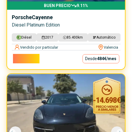
BUEN PRECIO
9.11
%
Porsche
Cayenne
Diesel Platinum Edition
Diésel
2017
85.400
km
Automático
Vendido por particular
Valencia
43.900€
Desde
484€
/mes
-
14.698
€