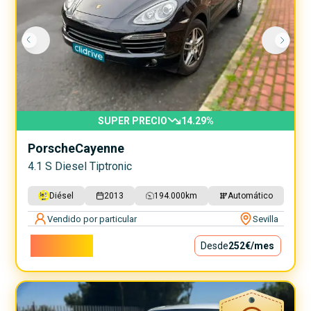
SUPER PRECIO
14.29
%
Porsche
Cayenne
4.1 S Diesel Tiptronic
Diésel
2013
194.000
km
Automático
Vendido por particular
Sevilla
22.800€
Desde
252€
/mes