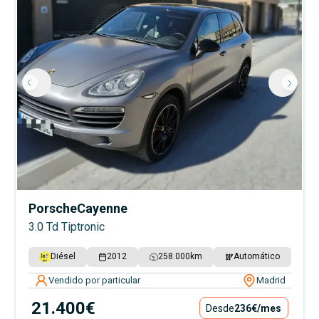
Porsche
Cayenne
3.0 Td Tiptronic
Diésel
2012
258.000
km
Automático
Vendido por particular
Madrid
21.400€
Desde
236€
/mes