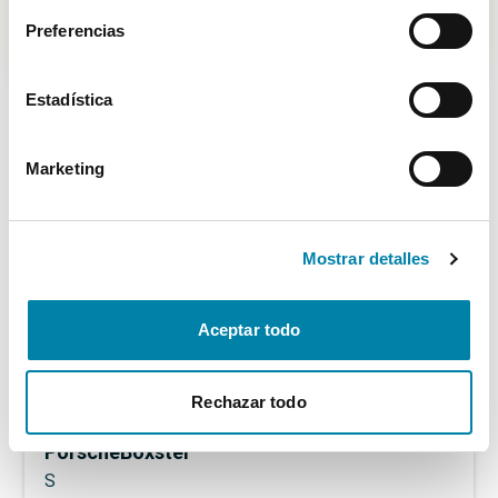
29.500€
Preferencias
Desde
325€
/mes
Estadística
Marketing
Mostrar detalles
Aceptar todo
Rechazar todo
Porsche
Boxster
S