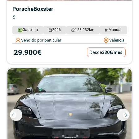
Porsche
Boxster
S
Gasolina
2006
128.032
km
Manual
Vendido por particular
Valencia
29.900€
Desde
330€
/mes