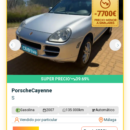
-
7700
€
SUPER PRECIO
39.69
%
Porsche
Cayenne
S
Gasolina
2007
135.000
km
Automático
Vendido por particular
Málaga