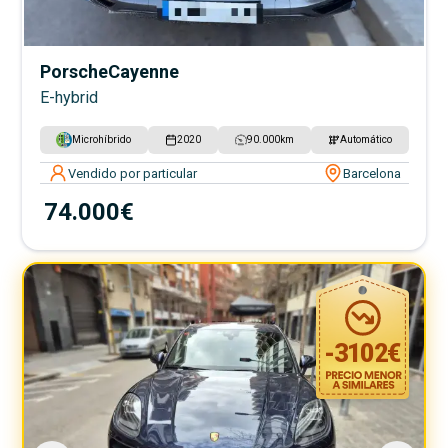
Porsche
Cayenne
E-hybrid
Microhíbrido
2020
90.000
km
Automático
Vendido por particular
Barcelona
74.000€
-
3102
€