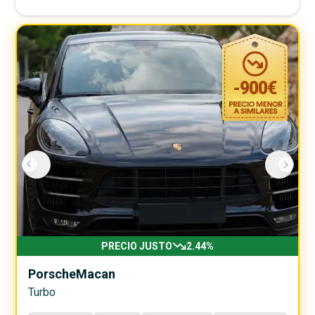
-
900
€
PRECIO JUSTO
2.44
%
Porsche
Macan
Turbo