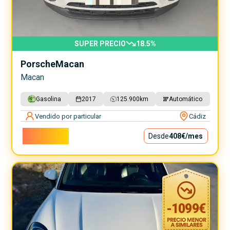
SUPER PRECIO
18.5
%
Porsche
Macan
Macan
Gasolina
2017
125.900
km
Automático
Vendido por particular
Cádiz
37.000€
Desde
408€
/mes
-
1099
€