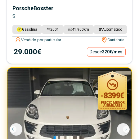
Porsche
Boxster
S
Gasolina
2001
41.900
km
Automático
Vendido por particular
Cantabria
29.000€
Desde
320€
/mes
-
8399
€