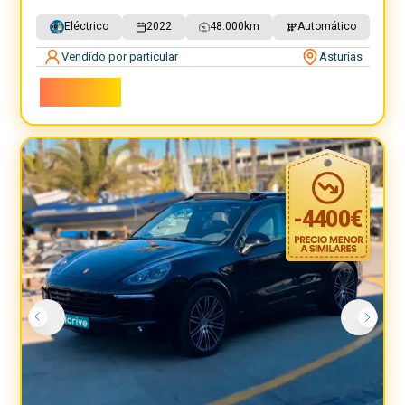
Eléctrico
2022
48.000
km
Automático
Vendido por particular
Asturias
68.000€
-
4400
€