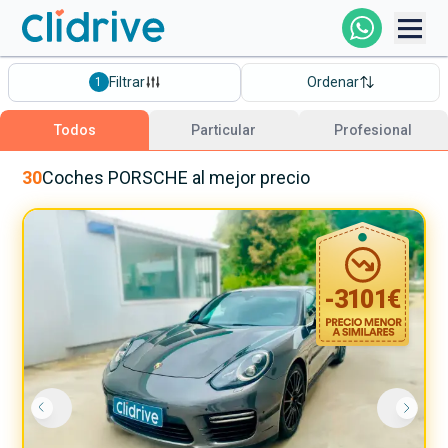
Comprar Coche
Filtrar
Ordenar
1
Todos Los Coches
Todos
Particular
Profesional
Profesional
30
Coches
PORSCHE
al mejor precio
Particular
-
3101
€
Financiación
Clidrive