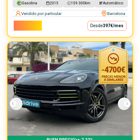
Gasolina
2015
159.300
km
Automático
Vendido por particular
Barcelona
36.000€
Desde
397€
/mes
-
4700
€