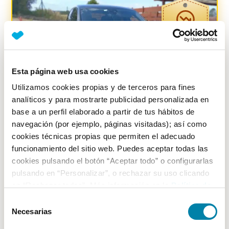
-
14.602
€
Esta página web usa cookies
Utilizamos cookies propias y de terceros para fines
analíticos y para mostrarte publicidad personalizada en
base a un perfil elaborado a partir de tus hábitos de
navegación (por ejemplo, páginas visitadas); así como
cookies técnicas propias que permiten el adecuado
funcionamiento del sitio web. Puedes aceptar todas las
SUPER PRECIO
33.11
%
cookies pulsando el botón “Aceptar todo” o configurarlas
Porsche
Macan
pulsando en “Personalizar”, o rechazar su uso clicando
Turbo Con Paquete Performance
en “Rechazar todas”. Más información en la
Política de
Cookies
.
Selección
Gasolina
2016
190.000
km
Automático
Necesarias
de
Vendido por particular
La Coruña
consentimiento