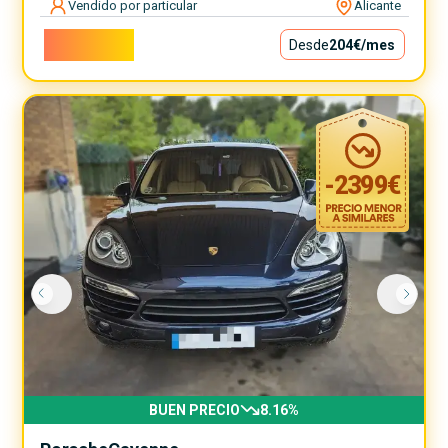
Vendido por particular
Alicante
18.500€
Desde
204€
/mes
-
2399
€
BUEN PRECIO
8.16
%