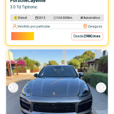
Porsche
Cayenne
3.0 Td Tiptronic
Diésel
2013
104.000
km
Automático
Vendido por particular
Zaragoza
27.000€
Desde
298€
/mes