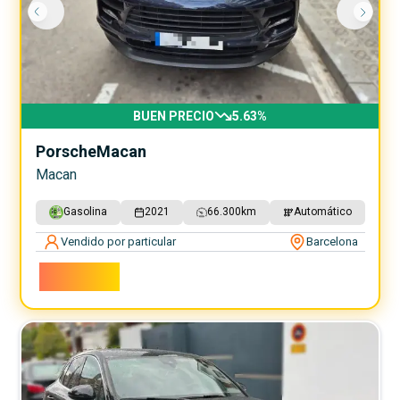
BUEN PRECIO
5.63
%
Porsche
Macan
Macan
Gasolina
2021
66.300
km
Automático
Vendido por particular
Barcelona
52.000€