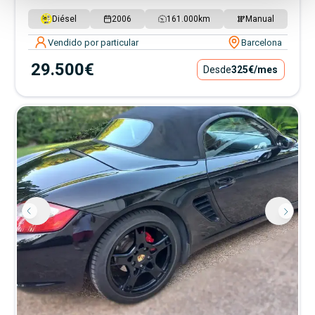
Diésel
2006
161.000
km
Manual
Vendido por particular
Barcelona
29.500€
Desde
325€
/mes