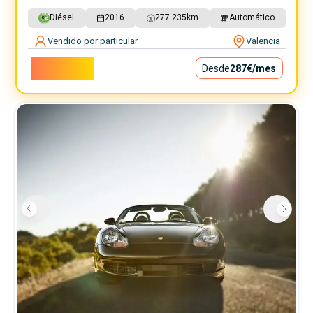
Diésel
2016
277.235
km
Automático
Vendido por particular
Valencia
25.999€
Desde
287€
/mes