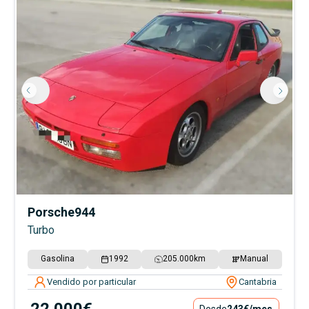
Porsche
944
Turbo
Gasolina
1992
205.000
km
Manual
Vendido por particular
Cantabria
22.000€
Desde
243€
/mes