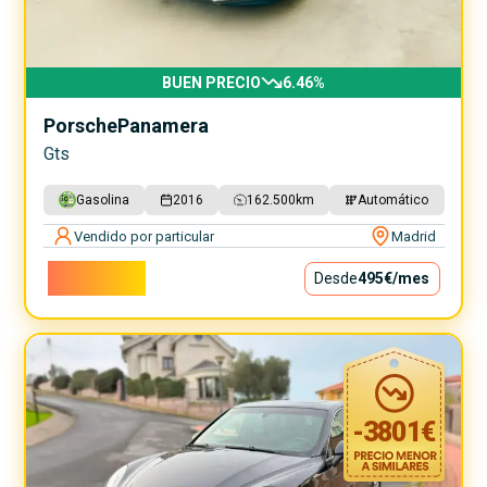
BUEN PRECIO
6.46
%
Porsche
Panamera
Gts
Gasolina
2016
162.500
km
Automático
Vendido por particular
Madrid
44.900€
Desde
495€
/mes
-
3801
€