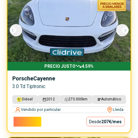
PRECIO JUSTO
4.59
%
Porsche
Cayenne
3.0 Td Tiptronic
Diésel
2012
273.000
km
Automático
Vendido por particular
Lleida
18.700€
Desde
207€
/mes