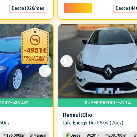
13.000€
Desde
133€
/mes
Desde
144
-
4951
€
ECIO
33.45
%
SUPER PRECIO
3.1
%
Renault
Clio
250cv
Life Energy Dci 55kw (75cv)
196.000
km
Manual
Diésel
2017
208.700
km