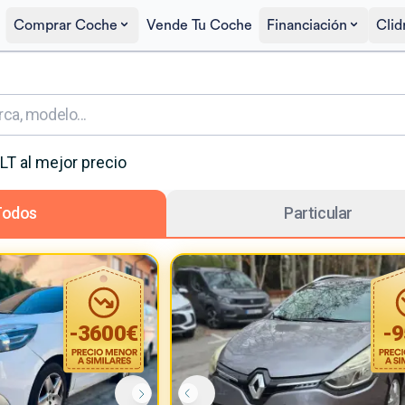
Comprar Coche
Vende Tu Coche
Financiación
Clid
LT
al mejor precio
Todos
Particular
-
3600
€
-
9