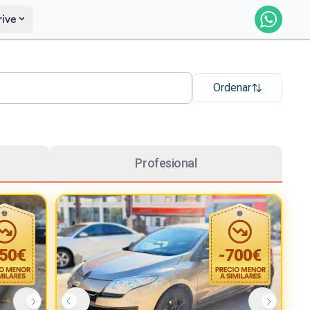
rive
Ordenar
Profesional
50
€
-
700
€