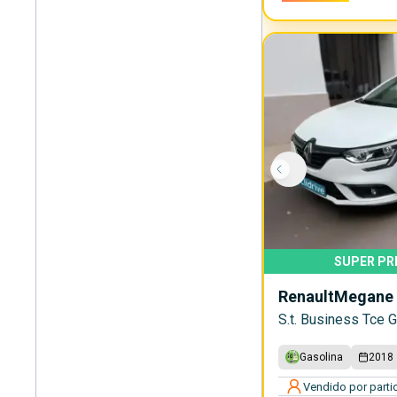
SUPER PR
Renault
Megane
S.t. Business Tce 
Gasolina
2018
Vendido por partic