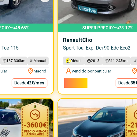
ECIO
48.65
%
SUPER PRECIO
23.17
%
Renault
Clio
y Tce 115
Sport Tou. Exp. Dci 90 Edc Eco2
187.330
km
Manual
Diésel
2013
311.243
km
ular
Madrid
Vendido por particular
3.150€
Desde
42€
/mes
Desde
35
-
3600
€
-
2