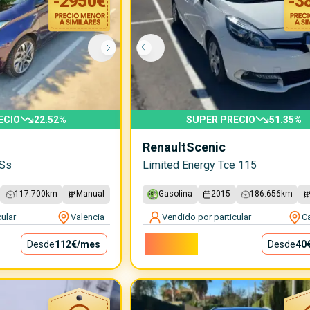
-
2950
€
-
3
ECIO
22.52
%
SUPER PRECIO
51.35
%
Renault
Scenic
 Ss
Limited Energy Tce 115
117.700
km
Manual
Gasolina
2015
186.656
km
ular
Valencia
Vendido por particular
Ca
3.600€
Desde
112€
/mes
Desde
40