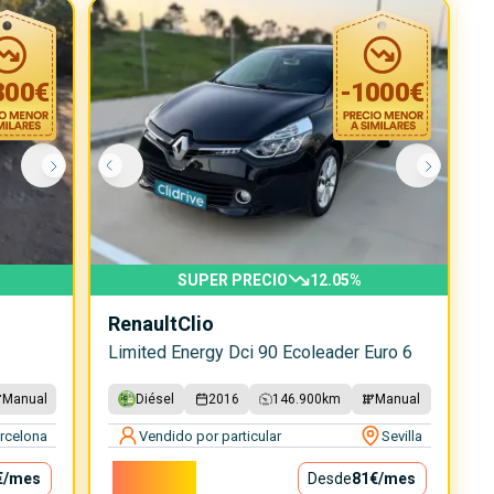
800
€
-
1000
€
SUPER PRECIO
12.05
%
Renault
Clio
Limited Energy Dci 90 Ecoleader Euro 6
Manual
Diésel
2016
146.900
km
Manual
rcelona
Vendido por particular
Sevilla
7.300€
€
/mes
Desde
81€
/mes