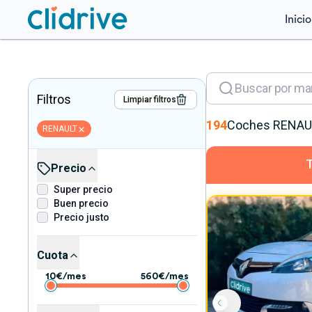
Inicio
Filtros
Limpiar filtros
194
Coches
RENAU
RENAULT
Precio
Super precio
Buen precio
Precio justo
Cuota
10
€/mes
560
€/mes