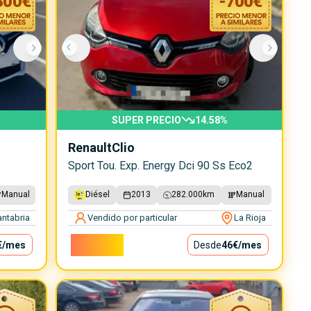
800
€
-
700
€
SUPER PRECIO
14.58
%
Renault
Clio
Sport Tou. Exp. Energy Dci 90 Ss Eco2
Manual
Diésel
2013
282.000
km
Manual
ntabria
Vendido por particular
La Rioja
4.100€
€
/mes
Desde
46€
/mes