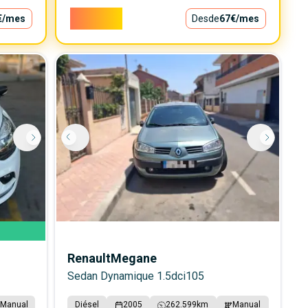
6.000€
€
/mes
Desde
67€
/mes
Renault
Megane
Sedan Dynamique 1.5dci105
Manual
Diésel
2005
262.599
km
Manual