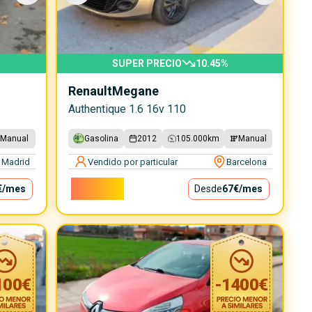
SUPER PRECIO
10.45
%
Renault
Megane
Authentique 1.6 16v 110
Manual
Gasolina
2012
105.000
km
Manual
Madrid
Vendido por particular
Barcelona
6.000€
€
/mes
Desde
67€
/mes
100
€
-
1400
€