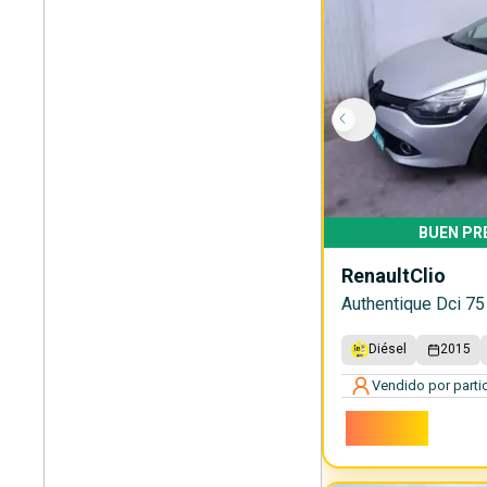
BUEN PR
Renault
Clio
Authentique Dci 75
Diésel
2015
Vendido por partic
5.300€