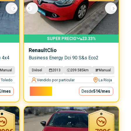
SUPER PRECIO
23.33
%
Renault
Clio
) 4x4
Business Energy Dci 90 S&s Eco2
Manual
Diésel
2013
209.585
km
Manual
Toledo
Vendido por particular
La Rioja
4.600€
€
/mes
Desde
51€
/mes