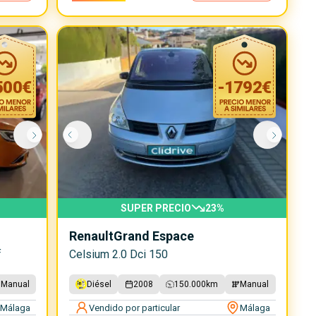
500
€
-
1792
€
SUPER PRECIO
23
%
Renault
Grand Espace
f
Celsium 2.0 Dci 150
Manual
Diésel
2008
150.000
km
Manual
Málaga
Vendido por particular
Málaga