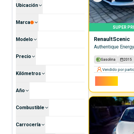
Ubicación
Marca
SUPER PR
Renault
Scenic
Modelo
Authentique Energ
Precio
Gasolina
2015
Vendido por partic
Kilómetros
3.800€
Año
Combustible
Carrocería