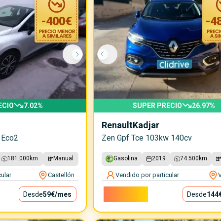
-
400
€
-
4
ECIO
7.02
%
SUPER PRECIO
26.97
%
Renault
Kadjar
 Eco2
Zen Gpf Tce 103kw 140cv
181.000
km
Manual
Gasolina
2019
74.500
km
ular
Castellón
Vendido por particular
V
13.000€
Desde
59€
/mes
Desde
144