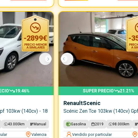
-
2899
€
-
3
ECIO
19.46
%
SUPER PRECIO
21.21
%
Renault
Scenic
Gpf 103kw (140cv) - 18
Scénic Zen Tce 103kw (140cv) Gp
43.000
km
Manual
Gasolina
2019
98.000
km
ular
Valencia
Vendido por particular