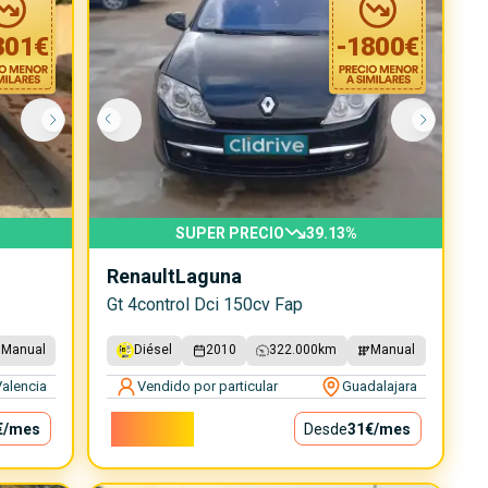
801
€
-
1800
€
SUPER PRECIO
39.13
%
Renault
Laguna
Gt 4control Dci 150cv Fap
Manual
Diésel
2010
322.000
km
Manual
alencia
Vendido por particular
Guadalajara
2.800€
€
/mes
Desde
31€
/mes