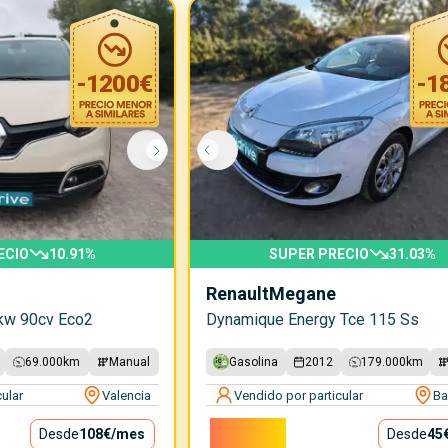
-
1200
€
-
1
ECIO
10.91
%
SUPER PRECIO
31.03
%
Renault
Megane
kw 90cv Eco2
Dynamique Energy Tce 115 Ss
69.000
km
Manual
Gasolina
2012
179.000
km
ular
Valencia
Vendido por particular
Ba
4.000€
Desde
108€
/mes
Desde
45