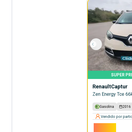
SUPER PR
Renault
Captur
Zen Energy Tce 66
Gasolina
2016
Vendido por partic
9.800€