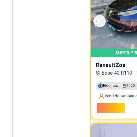
SUPER PR
Renault
Zoe
Sl Bose 40 R110 -
Eléctrico
2020
Vendido por partic
10.150€