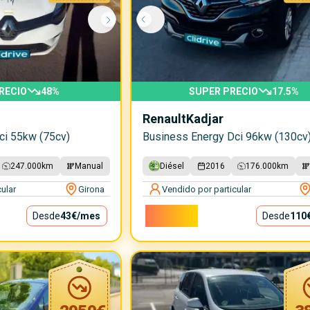
RECIO
48
%
SUPER PRECIO
17.5
%
Renault
Kadjar
ci 55kw (75cv)
Business Energy Dci 96kw (130cv
247.000
km
Manual
Diésel
2016
176.000
km
ular
Girona
Vendido por particular
9.900€
Desde
43€
/mes
Desde
110