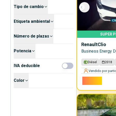
Tipo de cambio
Etiqueta ambiental
SUPER P
Número de plazas
Renault
Clio
Potencia
Business Energy D
Diésel
2018
IVA deducible
Vendido por partic
3.900€
Color