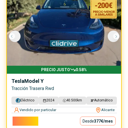
-
200
€
PRECIO JUSTO
0.58
%
Tesla
Model Y
Tracción Trasera Rwd
Eléctrico
2024
40.500
km
Automático
Vendido por particular
Alicante
34.200€
Desde
377€
/mes