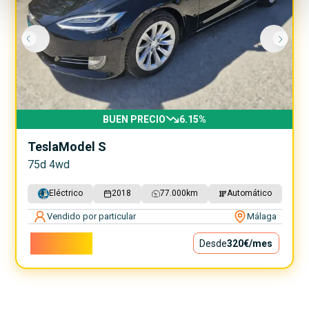
BUEN PRECIO
6.15
%
Tesla
Model S
75d 4wd
Eléctrico
2018
77.000
km
Automático
Vendido por particular
Málaga
29.000€
Desde
320€
/mes