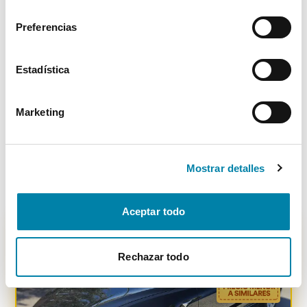
consentimiento
Preferencias
Estadística
Tesla
Model 3
Gran Autonomía Rwd
Marketing
Eléctrico
2024
129.792
km
Automático
Vendido por particular
Asturias
Mostrar detalles
33.000€
Desde
364€
/mes
Aceptar todo
Rechazar todo
-
1900
€