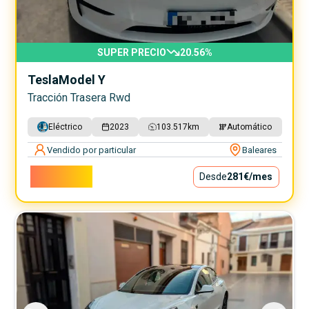
SUPER PRECIO
20.56
%
Tesla
Model Y
Tracción Trasera Rwd
Eléctrico
2023
103.517
km
Automático
Vendido por particular
Baleares
25.500€
Desde
281€
/mes