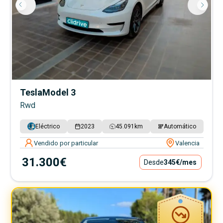
Tesla
Model 3
Rwd
Eléctrico
2023
45.091
km
Automático
Vendido por particular
Valencia
31.300€
Desde
345€
/mes