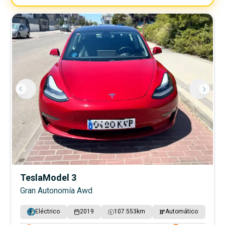
Tesla
Model 3
Gran Autonomía Awd
Eléctrico
2019
107.553
km
Automático