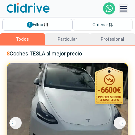
Comprar Coche
Filtrar
Ordenar
1
Todos Los Coches
Todos
Particular
Profesional
Profesional
8
Coches
TESLA
al mejor precio
Particular
-
6600
€
Financiación
Clidrive