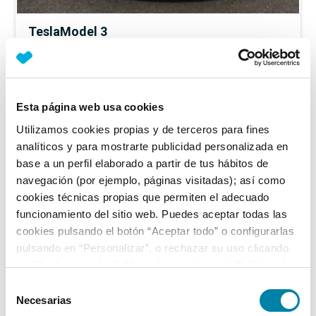
Tesla
Model 3
Performance 4wd
Eléctrico
2021
130.000
km
Automático
Vendido por particular
Baleares
Esta página web usa cookies
30.500€
Utilizamos cookies propias y de terceros para fines
Desde
337€
/mes
analíticos y para mostrarte publicidad personalizada en
base a un perfil elaborado a partir de tus hábitos de
navegación (por ejemplo, páginas visitadas); así como
cookies técnicas propias que permiten el adecuado
funcionamiento del sitio web. Puedes aceptar todas las
cookies pulsando el botón “Aceptar todo” o configurarlas
pulsando en “Personalizar”, o rechazar su uso clicando
en “Rechazar todas”. Más información en la
Política de
Cookies
.
Selección
Necesarias
de