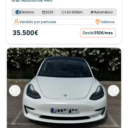
Gran Autonomía 4wd
Eléctrico
2020
163.000
km
Automático
Vendido por particular
Valencia
35.500€
Desde
392€
/mes