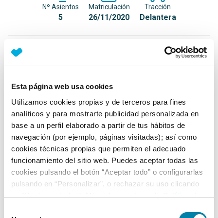
Nº Asientos
Matriculación
Tracción
5
26/11/2020
Delantera
Equipamiento*
Detalles destacados
Esta página web usa cookies
Apple Car Play y Android Auto
Utilizamos cookies propias y de terceros para fines
Faros Smart Full LED
analíticos y para mostrarte publicidad personalizada en
base a un perfil elaborado a partir de tus hábitos de
Ilu­minación in­teri­or delantera y trasera LED
navegación (por ejemplo, páginas visitadas); así como
+ Ver todos
cookies técnicas propias que permiten el adecuado
funcionamiento del sitio web. Puedes aceptar todas las
Ficha técnica
cookies pulsando el botón “Aceptar todo” o configurarlas
pulsando en “Personalizar”, o rechazar su uso clicando
en “Rechazar todas”. Más información en la
Política de
Exterior
Cookies
.
Selección