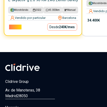
Microhíbrido
Microhíbrido
2022
45.000
km
Manual
Vendido p
Vendido por particular
Barcelona
34.400€
21.750€
Desde
240€
/mes
Clidrive Group
Av. de Manoteras, 38
Madrid
28050