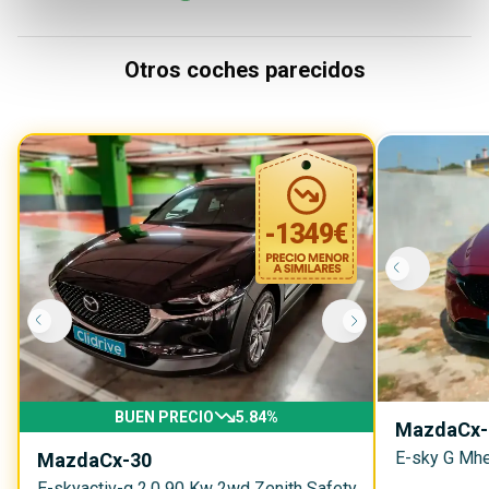
Otros coches parecidos
-
1349
€
BUEN PRECIO
5.84
%
Mazda
Cx-
E-sky G Mhe
Mazda
Cx-30
E-skyactiv-g 2.0 90 Kw 2wd Zenith Safety