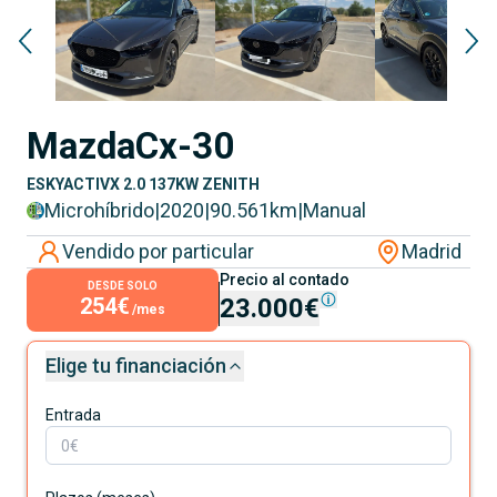
Mazda
Cx-30
ESKYACTIVX 2.0 137KW ZENITH
Microhíbrido
|
2020
|
90.561
km
|
Manual
Vendido por particular
Madrid
Precio al contado
DESDE SOLO
254€
23.000€
/mes
Elige tu financiación
Entrada