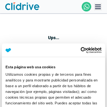
Comprar Coche
Todos Los Coches
Ups...
Profesional
Particular
Esta página web usa cookies
Parece que algo no ha ido bien
Utilizamos cookies propias y de terceros para fines
Financiación
No te preocupes, estamos trabajando en ello
analíticos y para mostrarte publicidad personalizada en
Mientras tanto, puedes echarle un vistazo a nuestros
base a un perfil elaborado a partir de tus hábitos de
Clidrive
coches:
navegación (por ejemplo, páginas visitadas); así como
cookies técnicas propias que permiten el adecuado
Ver coches
funcionamiento del sitio web. Puedes aceptar todas las