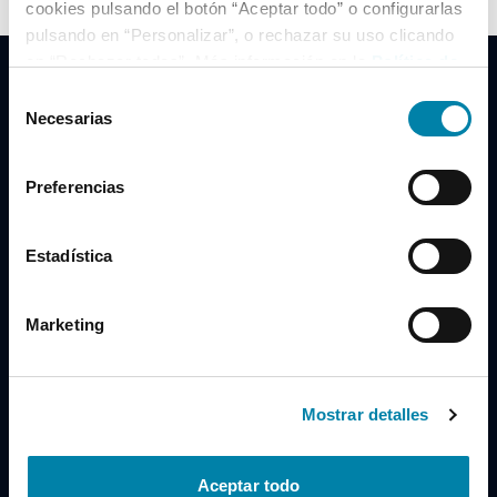
cookies pulsando el botón “Aceptar todo” o configurarlas
pulsando en “Personalizar”, o rechazar su uso clicando
en “Rechazar todas”. Más información en la
Política de
Cookies
.
Selección
Necesarias
de
consentimiento
Clidrive Group
Preferencias
Av. de Manoteras, 38
Madrid
28050
Estadística
Horario
Marketing
Lunes a Viernes
de 09:00 a 19:30
Compra un coche
+34 619 98 96 56
Mostrar detalles
Vende tu coche
+34 638 97 97 84
Aceptar todo