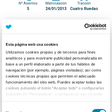
Nº Asientos
Matriculación
Tracción
5
24/01/2013
Cuatro Ruedas
Equipamiento*
Detalles destacados
Esta página web usa cookies
Techo solar
Utilizamos cookies propias y de terceros para fines
Faros de cruce LED
analíticos y para mostrarte publicidad personalizada en
base a un perfil elaborado a partir de tus hábitos de
Luz diurna LED
navegación (por ejemplo, páginas visitadas); así como
+ Ver todos
cookies técnicas propias que permiten el adecuado
funcionamiento del sitio web. Puedes aceptar todas las
Ficha técnica
cookies pulsando el botón “Aceptar todo” o configurarlas
pulsando en “Personalizar”, o rechazar su uso clicando
en “Rechazar todas”. Más información en la
Política de
Exterior
Cookies
.
Selección