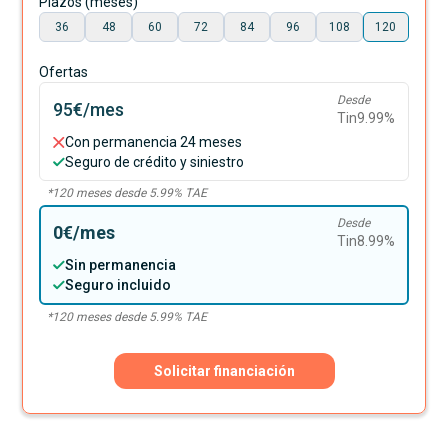
Plazos (meses)
36
48
60
72
84
96
108
120
Ofertas
Desde
95€
/mes
Tin
9.99
%
Con permanencia 24 meses
Seguro de crédito y siniestro
*
120
meses desde
5.99
% TAE
Desde
0€
/mes
Tin
8.99
%
Sin permanencia
Seguro incluido
*
120
meses desde
5.99
% TAE
Solicitar financiación