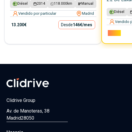
Diésel
2014
118.000
km
Manual
Diésel
Vendido por particular
Madrid
Vendido p
13.200€
Desde
146€
/mes
9.100€
Clidrive Group
Av. de Manoteras, 38
Madrid
28050