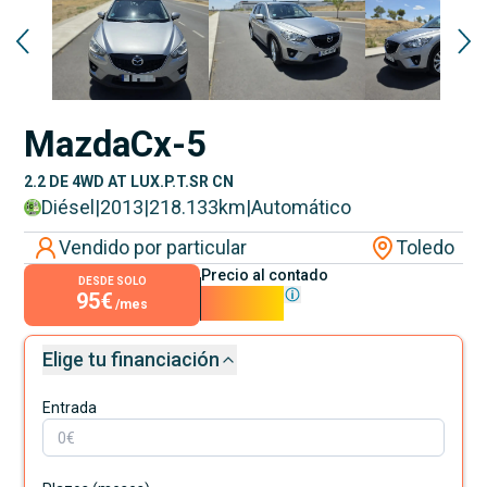
Reservado
Mazda
Cx-5
2.2 DE 4WD AT LUX.P.T.SR CN
Diésel
|
2013
|
218.133
km
|
Automático
Vendido por particular
Toledo
Precio al contado
DESDE SOLO
95€
8.600€
/mes
Elige tu financiación
Entrada