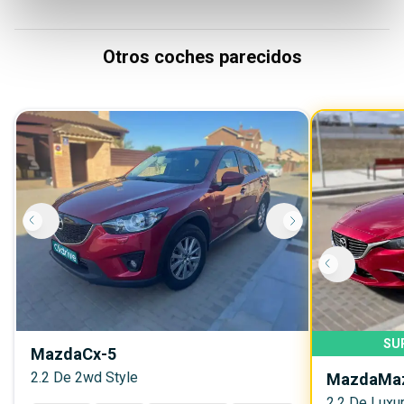
Otros coches parecidos
SU
Mazda
Cx-5
2.2 De 2wd Style
Mazda
Ma
2.2 De Luxu