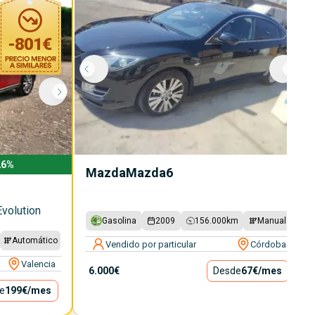
-
801
€
26
%
Mazda
Mazda6
volution
Gasolina
2009
156.000
km
Manual
Automático
Vendido por particular
Córdoba
Valencia
6.000€
Desde
67€
/mes
e
199€
/mes