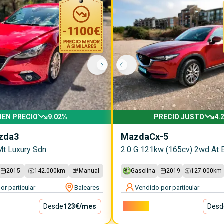
-
1100
€
UEN PRECIO
9.02
%
PRECIO JUSTO
4.
zda3
Mazda
Cx-5
Mt Luxury Sdn
2.0 G 121kw (165cv) 2wd At E
2015
142.000
km
Manual
Gasolina
2019
127.000
km
or particular
Baleares
Vendido por particular
Desde
123€
/mes
18.000€
Desd