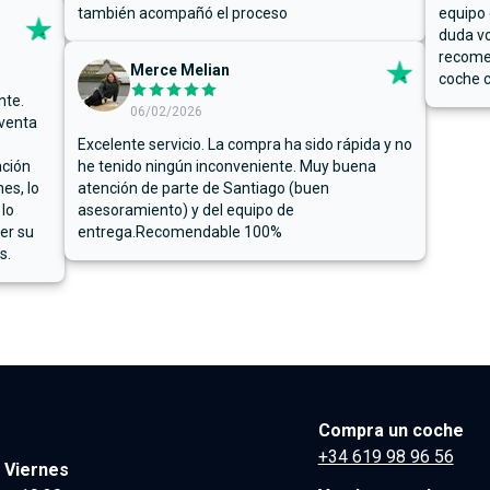
también acompañó el proceso
equipo 
duda vo
recome
Merce Melian
coche c
nte.
06/02/2026
 venta
Excelente servicio. La compra ha sido rápida y no
ación
he tenido ningún inconveniente. Muy buena
es, lo
atención de parte de Santiago (buen
 lo
asesoramiento) y del equipo de
er su
entrega.Recomendable 100%
s.
Compra un coche
+34 619 98 96 56
 Viernes