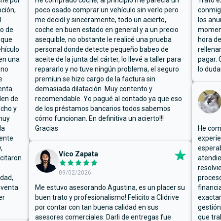
che por
He comprado coche, al principio me parecía un
Trato e
ción,
poco osado comprar un vehículo sin verlo pero
conmigo
l
me decidí y sinceramente, todo un acierto,
los anu
io de
coche en buen estado en general y a un precio
moment
 que
asequible, no obstante le realicé una prueba
hora de
hículo
personal donde detecte pequeño babeo de
rellena
ben una
aceite de la junta del cárter, lo llevé a taller para
pagar. 
 no
repararlo y no tuve ningún problema, el seguro
lo duda
e
premiun se hizo cargo de la factura sin
enta
demasiada dilatación. Muy contento y
den de
recomendable. Yo pagué al contado ya que eso
ucho y
de los préstamos bancarios todos sabemos
muy
cómo funcionan. En definitiva un acierto!!!
la
Gracias
He comp
mente
experie
,
espera
Vico Zapata
icitaron
atendie
resolvi
09/02/2026
rdad,
proceso
 venta
Me estuvo asesorando Agustina, es un placer su
financi
er
buen trato y profesionalismo! Felicito a Clidrive
exacta
por contar con tan buena calidad en sus
gestión
asesores comerciales. Darli de entregas fue
que tra