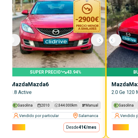
-
2900
€
SUPER PRECIO
43.94
%
B
Mazda
Mazda6
Mazda
Ma
1.8 Active
2.0 Ge 120 
Gasolina
2010
344.000
km
Manual
Gasolina
Vendido por particular
Salamanca
Vendido p
3.700€
Desde
41€
/mes
11.100€