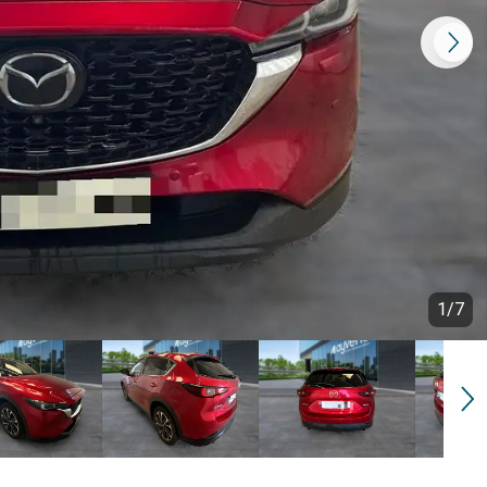
1
/
7