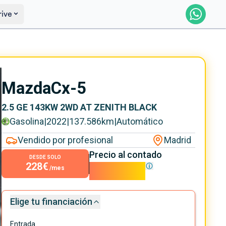
rive
Reservar
Saber más
Mazda
Cx-5
2.5 GE 143KW 2WD AT ZENITH BLACK
Gasolina
|
2022
|
137.586
km
|
Automático
Vendido por profesional
Madrid
Precio al contado
DESDE SOLO
228€
20.690€
/mes
Elige tu financiación
Entrada