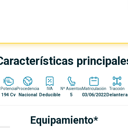
Características principale
Potencia
Procedencia
IVA
Nº Asientos
Matriculación
Tracción
194 Cv
Nacional
Deducible
5
03/06/2022
Delantera
Equipamiento*