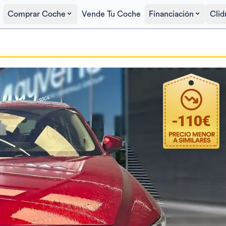
Comprar Coche
Vende Tu Coche
Financiación
Clid
Precio al contado
20.690€
-
110
€