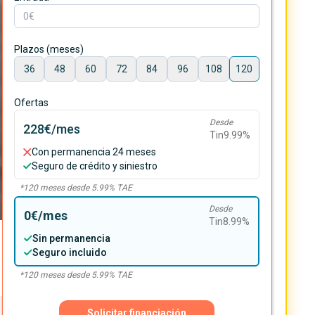
Plazos (meses)
36
48
60
72
84
96
108
120
Ofertas
Desde
228€
/mes
Tin
9.99
%
Con permanencia 24 meses
Seguro de crédito y siniestro
*
120
meses desde
5.99
% TAE
Desde
0€
/mes
Tin
8.99
%
Sin permanencia
Seguro incluido
*
120
meses desde
5.99
% TAE
Solicitar financiación