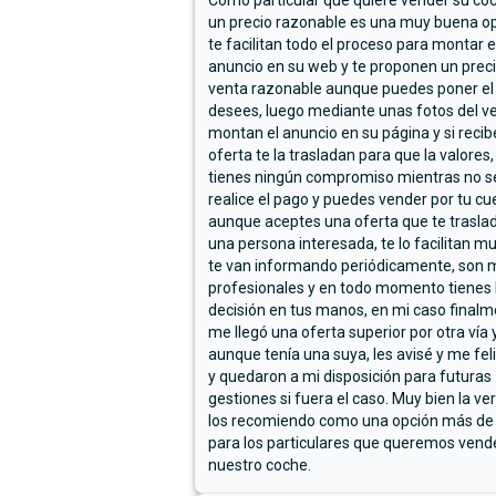
Como particular que quiere vender su co
un precio razonable es una muy buena op
te facilitan todo el proceso para montar e
anuncio en su web y te proponen un prec
venta razonable aunque puedes poner el
desees, luego mediante unas fotos del ve
montan el anuncio en su página y si reci
oferta te la trasladan para que la valores,
tienes ningún compromiso mientras no s
realice el pago y puedes vender por tu cu
aunque aceptes una oferta que te trasla
una persona interesada, te lo facilitan m
te van informando periódicamente, son 
profesionales y en todo momento tienes 
decisión en tus manos, en mi caso final
me llegó una oferta superior por otra vía y
aunque tenía una suya, les avisé y me fel
y quedaron a mi disposición para futuras
gestiones si fuera el caso. Muy bien la ve
los recomiendo como una opción más de
para los particulares que queremos vend
nuestro coche.