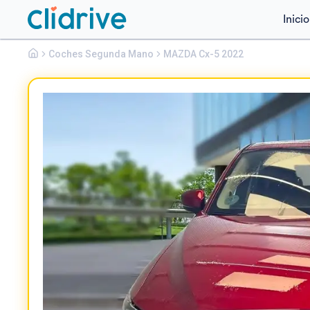
Inicio
Mazda
Coches Segunda Mano
Cx-5
MAZDA Cx-5 2022
2.5 GE 143KW 2WD AT ZENITH BLACK