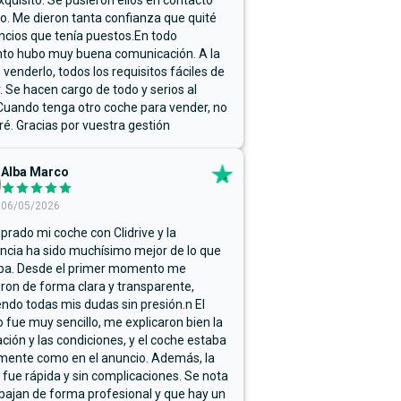
xquisito. Se pusieron ellos en contacto
. Me dieron tanta confianza que quité
ncios que tenía puestos.En todo
o hubo muy buena comunicación. A la
 venderlo, todos los requisitos fáciles de
r. Se hacen cargo de todo y serios al
Cuando tenga otro coche para vender, no
ré. Gracias por vuestra gestión
Alba Marco
06/05/2026
rado mi coche con Clidrive y la
ncia ha sido muchísimo mejor de lo que
ba. Desde el primer momento me
ron de forma clara y transparente,
endo todas mis dudas sin presión.n El
 fue muy sencillo, me explicaron bien la
ación y las condiciones, y el coche estaba
mente como en el anuncio. Además, la
 fue rápida y sin complicaciones. Se nota
bajan de forma profesional y que hay un