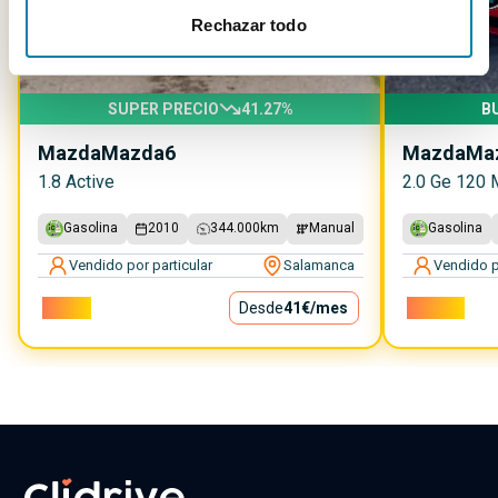
Rechazar todo
SUPER PRECIO
41.27
%
B
Mazda
Mazda6
Mazda
Ma
1.8 Active
2.0 Ge 120 
Gasolina
2010
344.000
km
Manual
Gasolina
Vendido por particular
Salamanca
Vendido p
3.700€
Desde
41€
/mes
11.100€