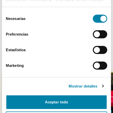
5
26/05/2008
Cuatro Ruedas
en “Rechazar todas”. Más información en la
Política de
Cookies
.
Selección
Necesarias
de
consentimiento
Más de 3.500 clientes satisfechos
Preferencias
Estadística
Otros coches parecidos
Marketing
Mostrar detalles
-
2600
€
Aceptar todo