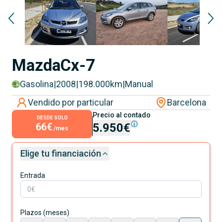
Mazda
Cx-7
Gasolina
|
2008
|
198.000
km
|
Manual
Vendido por particular
Barcelona
Precio al contado
DESDE SOLO
66€
5.950€
/mes
Elige tu financiación
Entrada
Plazos (meses)