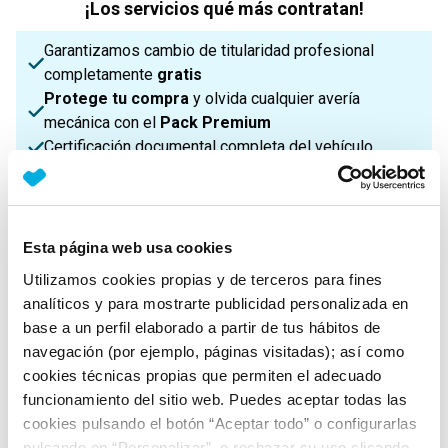
¡Los servicios qué más contratan!
Garantizamos cambio de titularidad profesional
completamente
gratis
Protege tu compra
y olvida cualquier avería
mecánica con el
Pack Premium
Certificación documental completa del vehículo
¡Enviamos a toda la Península!
Esta página web usa cookies
Características principales
Utilizamos cookies propias y de terceros para fines
analíticos y para mostrarte publicidad personalizada en
base a un perfil elaborado a partir de tus hábitos de
Potencia
Procedencia
IVA
navegación (por ejemplo, páginas visitadas); así como
260 Cv
Importado
No Deducible
cookies técnicas propias que permiten el adecuado
funcionamiento del sitio web. Puedes aceptar todas las
cookies pulsando el botón “Aceptar todo” o configurarlas
Nº Asientos
Matriculación
Tracción
pulsando en “Personalizar”, o rechazar su uso clicando