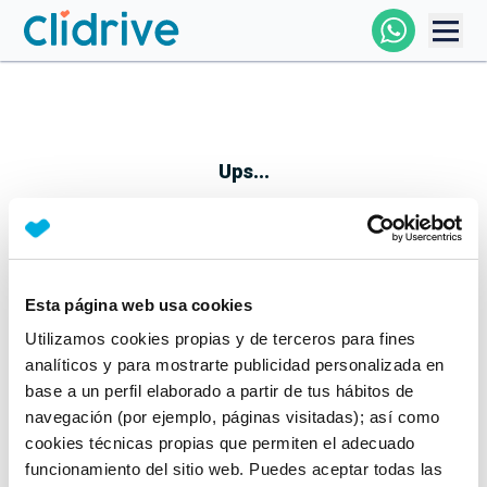
Comprar Coche
Todos Los Coches
Ups...
Profesional
Particular
Esta página web usa cookies
Parece que algo no ha ido bien
Utilizamos cookies propias y de terceros para fines
Financiación
No te preocupes, estamos trabajando en ello
analíticos y para mostrarte publicidad personalizada en
Mientras tanto, puedes echarle un vistazo a nuestros
base a un perfil elaborado a partir de tus hábitos de
Clidrive
coches:
navegación (por ejemplo, páginas visitadas); así como
cookies técnicas propias que permiten el adecuado
Ver coches
funcionamiento del sitio web. Puedes aceptar todas las