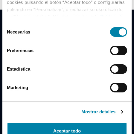
cookies pulsando el botón “Aceptar todo” o configurarlas
pulsando en “Personalizar”, o rechazar su uso clicando
en “Rechazar todas”. Más información en la
Política de
Cookies
.
Selección
Necesarias
de
consentimiento
Clidrive Group
Preferencias
Av. de Manoteras, 38
Madrid
28050
Estadística
Horario
Marketing
Lunes a Viernes
de 09:00 a 19:30
Compra un coche
+34 619 98 96 56
Mostrar detalles
Vende tu coche
+34 638 97 97 84
Aceptar todo