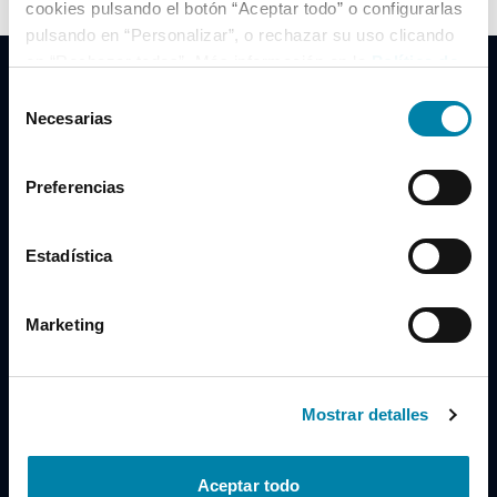
cookies pulsando el botón “Aceptar todo” o configurarlas
pulsando en “Personalizar”, o rechazar su uso clicando
en “Rechazar todas”. Más información en la
Política de
Cookies
.
Selección
Necesarias
de
consentimiento
Clidrive Group
Preferencias
Av. de Manoteras, 38
Madrid
28050
Estadística
Horario
Marketing
Lunes a Viernes
de 09:00 a 19:30
Compra un coche
+34 619 98 96 56
Mostrar detalles
Vende tu coche
+34 638 97 97 84
Aceptar todo