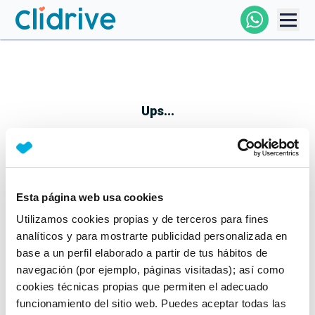
Comprar Coche
Todos Los Coches
Ups...
Profesional
Particular
Esta página web usa cookies
Parece que algo no ha ido bien
Utilizamos cookies propias y de terceros para fines
Financiación
No te preocupes, estamos trabajando en ello
analíticos y para mostrarte publicidad personalizada en
Mientras tanto, puedes echarle un vistazo a nuestros
base a un perfil elaborado a partir de tus hábitos de
Clidrive
coches:
navegación (por ejemplo, páginas visitadas); así como
cookies técnicas propias que permiten el adecuado
Ver coches
funcionamiento del sitio web. Puedes aceptar todas las