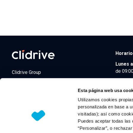
Horario
Lunes a
de 09:00
Clidrive Group
Av. de Manoteras, 38
Madrid
28050
Esta página web usa cook
Utilizamos cookies propias
personalizada en base a un
visitadas); así como cooki
© 2026 CLIDRIVE CAPITAL, SOCIEDAD LIMITADA. Todos l
Puedes aceptar todas las 
“Personalizar”, o rechaza