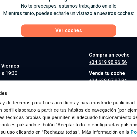
No te preocupes, estamos trabajando en ello
Mientras tanto, puedes echarle un vistazo a nuestros coches:
Ver coches
Compra un coche
+34 619 98 96 56
 Viernes
 a 19:30
Vende tu coche
+34 638 97 97 84
Comunicación y Pre
ies
contacto@clidrive.co
 y de terceros para fines analíticos y para mostrarte publicidad
 perfil elaborado a partir de tus hábitos de navegación (por eje
es técnicas propias que permiten el adecuado funcionamiento del
os derechos reservados.
cookies pulsando el botón “Aceptar todo” o configurarlas pulsan
r su uso clicando en “Rechazar todas”. Más información en la
Po