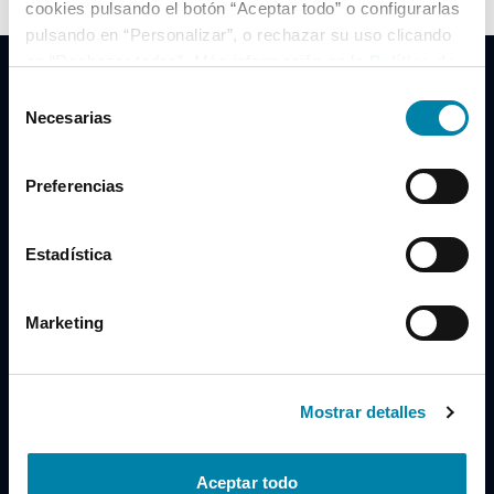
cookies pulsando el botón “Aceptar todo” o configurarlas
pulsando en “Personalizar”, o rechazar su uso clicando
en “Rechazar todas”. Más información en la
Política de
Cookies
.
Selección
Necesarias
de
consentimiento
Clidrive Group
Preferencias
Av. de Manoteras, 38
Madrid
28050
Estadística
Horario
Marketing
Lunes a Viernes
de 09:00 a 19:30
Compra un coche
+34 619 98 96 56
Mostrar detalles
Vende tu coche
+34 638 97 97 84
Aceptar todo