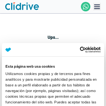
Comprar Coche
Todos Los Coches
Ups...
Profesional
Particular
Esta página web usa cookies
Parece que algo no ha ido bien
Utilizamos cookies propias y de terceros para fines
Financiación
No te preocupes, estamos trabajando en ello
analíticos y para mostrarte publicidad personalizada en
Mientras tanto, puedes echarle un vistazo a nuestros
base a un perfil elaborado a partir de tus hábitos de
Clidrive
coches:
navegación (por ejemplo, páginas visitadas); así como
cookies técnicas propias que permiten el adecuado
Ver coches
funcionamiento del sitio web. Puedes aceptar todas las