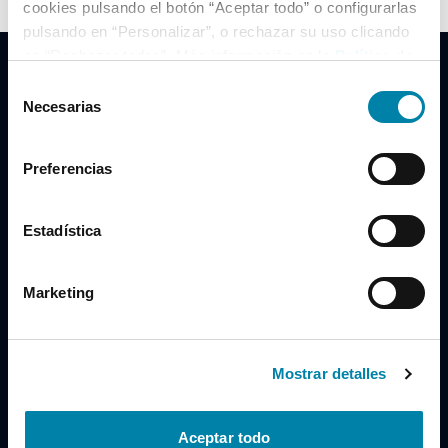
cookies pulsando el botón “Aceptar todo” o configurarlas
pulsando en “Personalizar”, o rechazar su uso clicando
en “Rechazar todas”. Más información en la
Política de
Cookies
.
Selección
Necesarias
de
consentimiento
Clidrive Group
Preferencias
Av. de Manoteras, 38
Madrid
28050
Estadística
Horario
Marketing
Lunes a Viernes
de 09:00 a 19:30
Compra un coche
+34 619 98 96 56
Mostrar detalles
Vende tu coche
+34 638 97 97 84
Aceptar todo