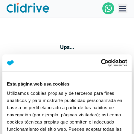
Comprar Coche
Todos Los Coches
Ups...
Profesional
Particular
Esta página web usa cookies
Parece que algo no ha ido bien
Utilizamos cookies propias y de terceros para fines
Financiación
No te preocupes, estamos trabajando en ello
analíticos y para mostrarte publicidad personalizada en
Mientras tanto, puedes echarle un vistazo a nuestros
base a un perfil elaborado a partir de tus hábitos de
Clidrive
coches:
navegación (por ejemplo, páginas visitadas); así como
cookies técnicas propias que permiten el adecuado
Ver coches
funcionamiento del sitio web. Puedes aceptar todas las