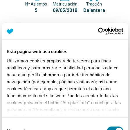
Nº Asientos
Matriculación
Tracción
5
09/05/2018
Delantera
Equipamiento*
Detalles destacados
Esta página web usa cookies
Techo interior en color negro
Utilizamos cookies propias y de terceros para fines
Faros LED High Performance
analíticos y para mostrarte publicidad personalizada en
base a un perfil elaborado a partir de tus hábitos de
Pilotos traseros con técnica LED
navegación (por ejemplo, páginas visitadas); así como
+ Ver todos
cookies técnicas propias que permiten el adecuado
funcionamiento del sitio web. Puedes aceptar todas las
Ficha técnica
cookies pulsando el botón “Aceptar todo” o configurarlas
pulsando en “Personalizar”, o rechazar su uso clicando
en “Rechazar todas”. Más información en la
Política de
Exterior
Cookies
.
Selección