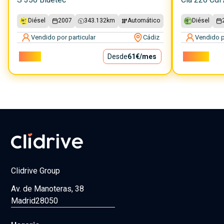
Diésel
2007
343.132
km
Automático
Diésel
Vendido por particular
Cádiz
Vendido p
5.500€
Desde
61€
/mes
14.500€
Clidrive Group
Av. de Manoteras, 38
Madrid
28050