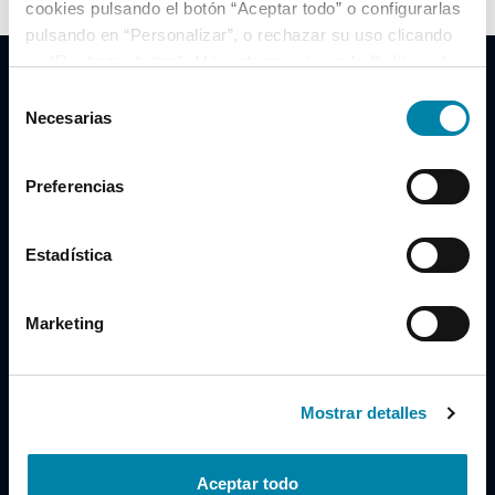
cookies pulsando el botón “Aceptar todo” o configurarlas
pulsando en “Personalizar”, o rechazar su uso clicando
en “Rechazar todas”. Más información en la
Política de
Cookies
.
Selección
Necesarias
de
consentimiento
Clidrive Group
Preferencias
Av. de Manoteras, 38
Madrid
28050
Estadística
Horario
Marketing
Lunes a Viernes
de 09:00 a 19:30
Compra un coche
+34 619 98 96 56
Mostrar detalles
Vende tu coche
+34 638 97 97 84
Aceptar todo