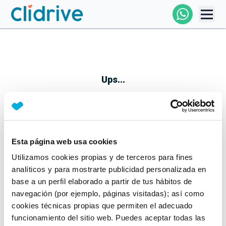
Comprar Coche
Todos Los Coches
Ups...
Profesional
Particular
Esta página web usa cookies
Parece que algo no ha ido bien
Utilizamos cookies propias y de terceros para fines
Financiación
No te preocupes, estamos trabajando en ello
analíticos y para mostrarte publicidad personalizada en
Mientras tanto, puedes echarle un vistazo a nuestros
base a un perfil elaborado a partir de tus hábitos de
Clidrive
coches:
navegación (por ejemplo, páginas visitadas); así como
cookies técnicas propias que permiten el adecuado
Ver coches
funcionamiento del sitio web. Puedes aceptar todas las