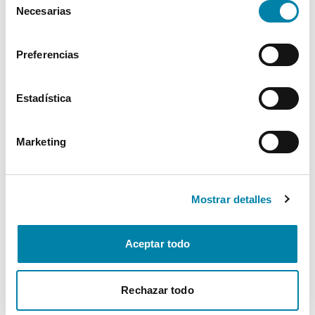
Necesarias
de
Interior
consentimiento
Preferencias
Seguridad
Estadística
Multimedia
Marketing
Confort
* La información de Equipamiento puede no reflejar todos los detalles
Mostrar detalles
específicos del vehículo.
Para cualquier duda, contacta con nuestro equipo.
Aceptar todo
Más de 3.500 clientes satisfechos
Rechazar todo