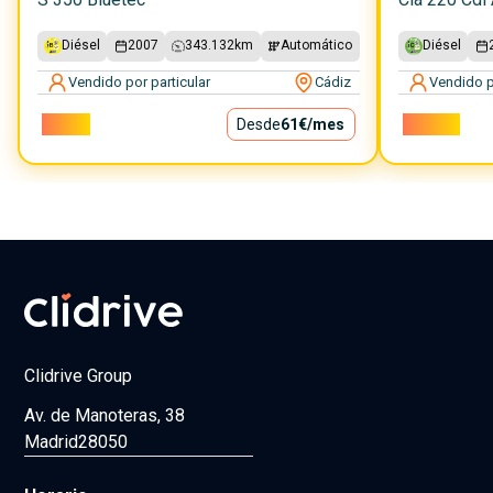
Diésel
2007
343.132
km
Automático
Diésel
Vendido por particular
Cádiz
Vendido p
5.500€
Desde
61€
/mes
14.500€
Clidrive Group
Av. de Manoteras, 38
Madrid
28050