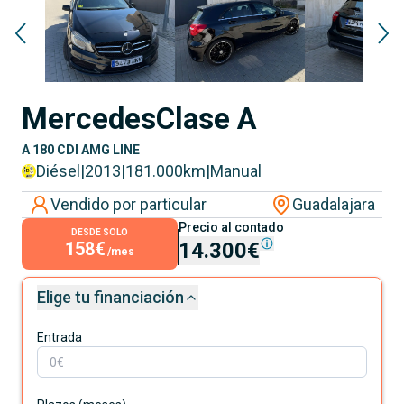
Mercedes
Clase A
A 180 CDI AMG LINE
Diésel
|
2013
|
181.000
km
|
Manual
Vendido por particular
Guadalajara
Precio al contado
DESDE SOLO
158€
14.300€
/mes
Elige tu financiación
Entrada