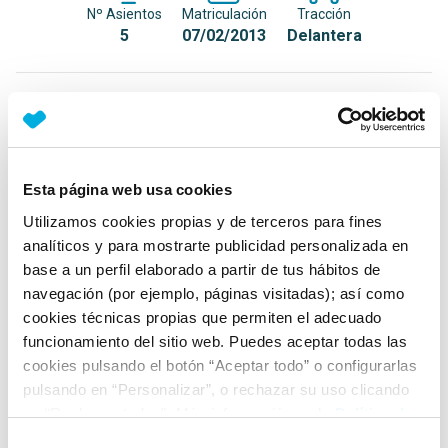
Nº Asientos
Matriculación
Tracción
5
07/02/2013
Delantera
Equipamiento*
Detalles destacados
Esta página web usa cookies
Techo interior en color negro
Utilizamos cookies propias y de terceros para fines
Luces de marcha diurnas LED
analíticos y para mostrarte publicidad personalizada en
Display multifunción
base a un perfil elaborado a partir de tus hábitos de
navegación (por ejemplo, páginas visitadas); así como
+ Ver todos
cookies técnicas propias que permiten el adecuado
funcionamiento del sitio web. Puedes aceptar todas las
Ficha técnica
cookies pulsando el botón “Aceptar todo” o configurarlas
pulsando en “Personalizar”, o rechazar su uso clicando
en “Rechazar todas”. Más información en la
Política de
Exterior
Cookies
.
Selección