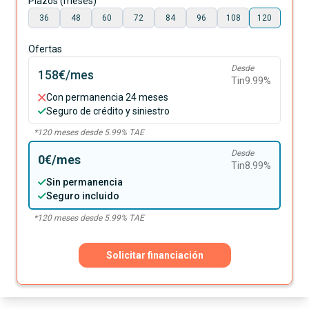
Plazos (meses)
36
48
60
72
84
96
108
120
Ofertas
Desde
158€
/mes
Tin
9.99
%
Con permanencia 24 meses
Seguro de crédito y siniestro
*
120
meses desde
5.99
% TAE
Desde
0€
/mes
Tin
8.99
%
Sin permanencia
Seguro incluido
*
120
meses desde
5.99
% TAE
Solicitar financiación