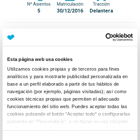
Nº Asientos
Matriculación
Tracción
5
30/12/2016
Delantera
Equipamiento*
Detalles destacados
Esta página web usa cookies
Faros LED High Performance
Utilizamos cookies propias y de terceros para fines
Luces de marcha diurnas LED
analíticos y para mostrarte publicidad personalizada en
Pilotos traseros con técnica LED
base a un perfil elaborado a partir de tus hábitos de
navegación (por ejemplo, páginas visitadas); así como
+ Ver todos
cookies técnicas propias que permiten el adecuado
funcionamiento del sitio web. Puedes aceptar todas las
Ficha técnica
cookies pulsando el botón “Aceptar todo” o configurarlas
pulsando en “Personalizar”, o rechazar su uso clicando
en “Rechazar todas”. Más información en la
Política de
Exterior
Cookies
.
Selección