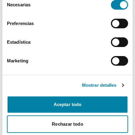
Necesarias
de
Interior
consentimiento
Preferencias
Seguridad
Estadística
Multimedia
Marketing
Confort
* La información de Equipamiento puede no reflejar todos los detalles
Mostrar detalles
específicos del vehículo.
Para cualquier duda, contacta con nuestro equipo.
Aceptar todo
Más de 3.500 clientes satisfechos
Rechazar todo