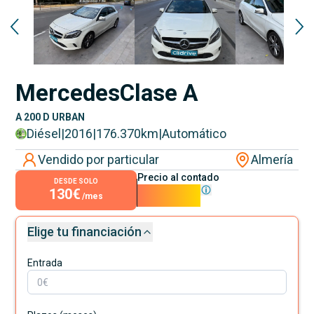
Mercedes
Clase A
A 200 D URBAN
Diésel
|
2016
|
176.370
km
|
Automático
Vendido por particular
Almería
Precio al contado
DESDE SOLO
130€
11.800€
/mes
Elige tu financiación
Entrada