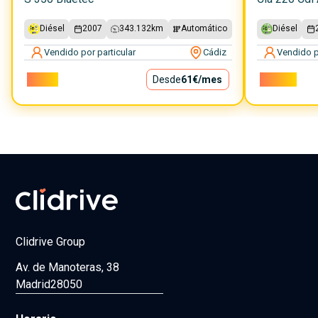
Diésel
2007
343.132
km
Automático
Diésel
Vendido por particular
Cádiz
Vendido p
5.500€
Desde
61€
/mes
14.500€
Clidrive Group
Av. de Manoteras, 38
Madrid
28050