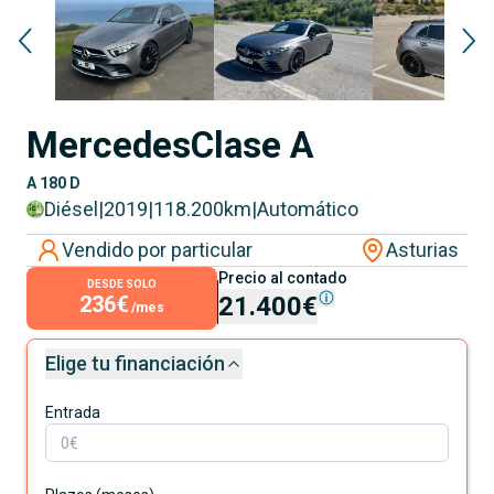
Mercedes
Clase A
A 180 D
Diésel
|
2019
|
118.200
km
|
Automático
Vendido por particular
Asturias
Precio al contado
DESDE SOLO
236€
21.400€
/mes
Elige tu financiación
Entrada