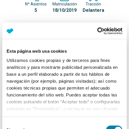
Nº Asientos
Matriculación
Tracción
5
18/10/2019
Delantera
Equipamiento*
Detalles destacados
Esta página web usa cookies
Faros LED High Performance
Utilizamos cookies propias y de terceros para fines
Luz diurna LED
analíticos y para mostrarte publicidad personalizada en
base a un perfil elaborado a partir de tus hábitos de
Pilotos traseros con técnica LED
navegación (por ejemplo, páginas visitadas); así como
+ Ver todos
cookies técnicas propias que permiten el adecuado
funcionamiento del sitio web. Puedes aceptar todas las
Ficha técnica
cookies pulsando el botón “Aceptar todo” o configurarlas
pulsando en “Personalizar”, o rechazar su uso clicando
en “Rechazar todas”. Más información en la
Política de
Exterior
Cookies
.
Selección