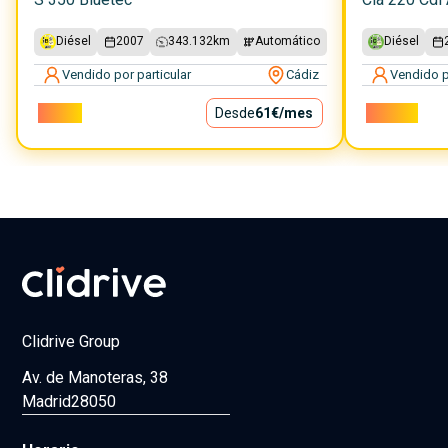
Diésel
2007
343.132
km
Automático
Diésel
Vendido por particular
Cádiz
Vendido p
5.500€
Desde
61€
/mes
14.500€
Clidrive Group
Av. de Manoteras, 38
Madrid
28050