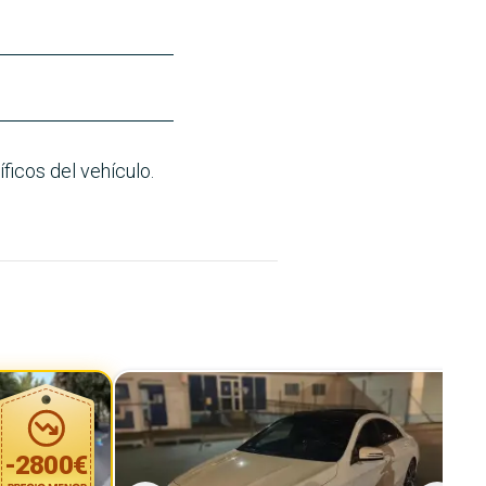
ficos del vehículo.
-
2800
€