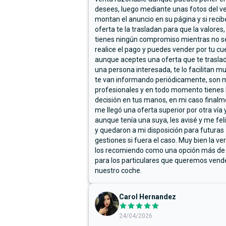
desees, luego mediante unas fotos del ve
montan el anuncio en su página y si reci
oferta te la trasladan para que la valores,
tienes ningún compromiso mientras no s
realice el pago y puedes vender por tu cu
aunque aceptes una oferta que te trasla
una persona interesada, te lo facilitan m
te van informando periódicamente, son 
profesionales y en todo momento tienes 
decisión en tus manos, en mi caso final
me llegó una oferta superior por otra vía y
aunque tenía una suya, les avisé y me fel
y quedaron a mi disposición para futuras
gestiones si fuera el caso. Muy bien la ve
los recomiendo como una opción más de
para los particulares que queremos vend
nuestro coche.
Carol Hernandez
24/04/2026