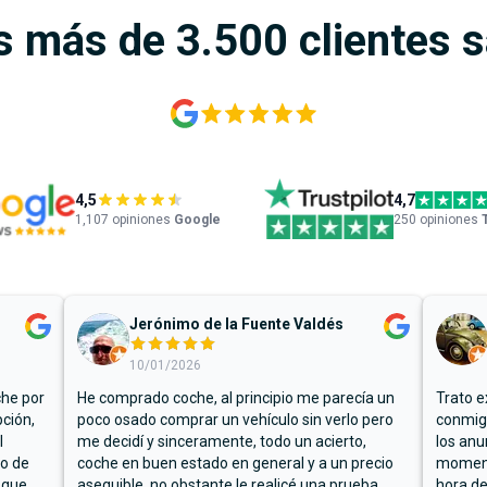
s más de 3.500 clientes 
4,5
4,7
1,107
opiniones
Google
250 opiniones
Jerónimo de la Fuente Valdés
10/01/2026
che por
He comprado coche, al principio me parecía un
Trato e
ción,
poco osado comprar un vehículo sin verlo pero
conmigo
l
me decidí y sinceramente, todo un acierto,
los anu
io de
coche en buen estado en general y a un precio
moment
 que
asequible, no obstante le realicé una prueba
hora de