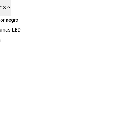
dos
lor negro
urnas LED
n