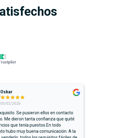
satisfechos
Trustpilot
Oskar
05/02/2026
xquisito. Se pusieron ellos en contacto
. Me dieron tanta confianza que quité
ncios que tenía puestos.En todo
o hubo muy buena comunicación. A la
 venderlo, todos los requisitos fáciles de