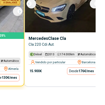
29
%
Mercedes
Clase Cla
Cla 220 Cdi Aut.
Diésel
2013
174.000
km
Automático
Automático
Vendido por particular
Barcelona
Almería
15.900€
Desde
176€
/mes
e
130€
/mes