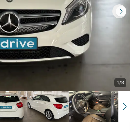
1
/
8