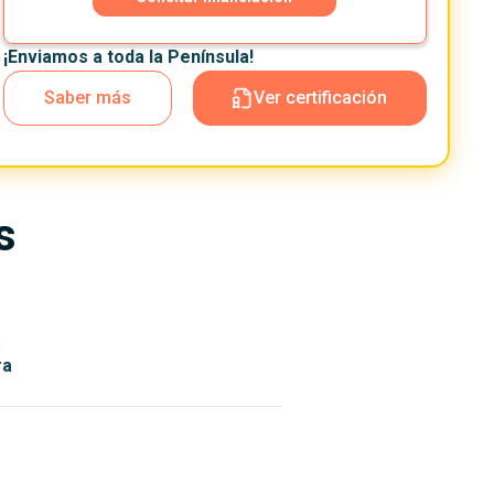
¡Enviamos a toda la Península!
Saber más
Ver certificación
s
n
ra