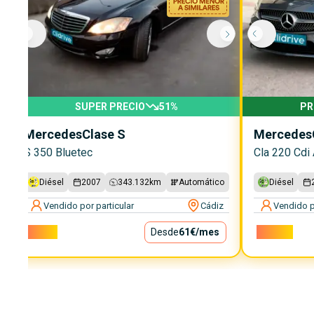
SUPER PRECIO
51
%
PR
Mercedes
Clase S
Mercedes
S 350 Bluetec
Cla 220 Cdi 
Diésel
2007
343.132
km
Automático
Diésel
Vendido por particular
Cádiz
Vendido p
5.500€
Desde
61€
/mes
14.500€