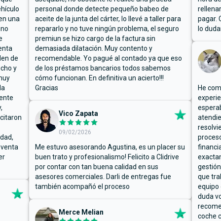
hículo
personal donde detecte pequeño babeo de
rellena
ben una
aceite de la junta del cárter, lo llevé a taller para
pagar. 
 no
repararlo y no tuve ningún problema, el seguro
lo duda
e
premiun se hizo cargo de la factura sin
enta
demasiada dilatación. Muy contento y
den de
recomendable. Yo pagué al contado ya que eso
ucho y
de los préstamos bancarios todos sabemos
muy
cómo funcionan. En definitiva un acierto!!!
la
Gracias
He comp
mente
experie
,
espera
Vico Zapata
icitaron
atendie
resolvi
09/02/2026
rdad,
proceso
 venta
Me estuvo asesorando Agustina, es un placer su
financi
er
buen trato y profesionalismo! Felicito a Clidrive
exacta
por contar con tan buena calidad en sus
gestión
asesores comerciales. Darli de entregas fue
que tra
también acompañó el proceso
equipo 
duda vo
recome
Merce Melian
coche c