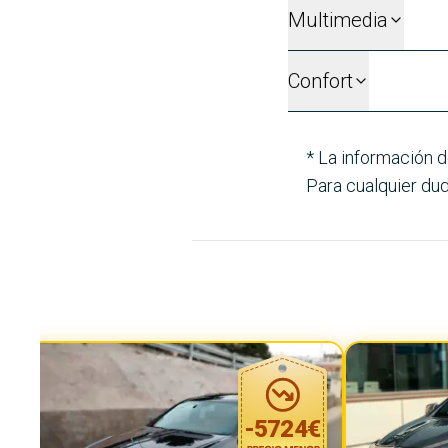
Multimedia
Confort
* La información d
Para cualquier dud
-
5724
€