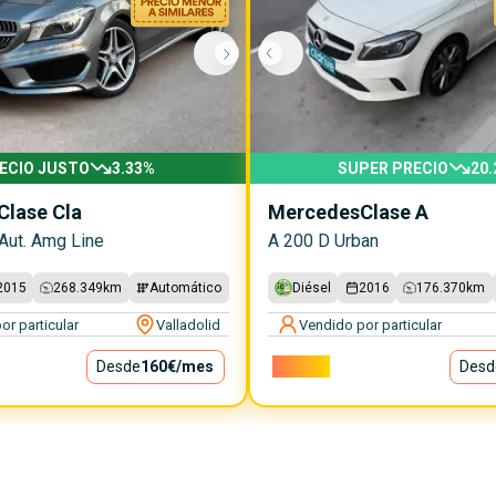
ECIO JUSTO
3.33
%
SUPER PRECIO
20.
Clase Cla
Mercedes
Clase A
Aut. Amg Line
A 200 D Urban
2015
268.349
km
Automático
Diésel
2016
176.370
km
or particular
Valladolid
Vendido por particular
Desde
160€
/mes
11.800€
Desd