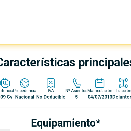
Características principale
otencia
Procedencia
IVA
Nº Asientos
Matriculación
Tracció
09 Cv
Nacional
No Deducible
5
04/07/2013
Delante
Equipamiento*