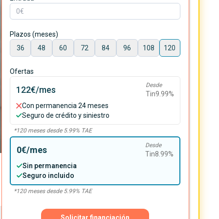
Plazos (meses)
36
48
60
72
84
96
108
120
Ofertas
Desde
122€
/mes
Tin
9.99
%
Con permanencia 24 meses
Seguro de crédito y siniestro
*
120
meses desde
5.99
% TAE
Desde
0€
/mes
Tin
8.99
%
Sin permanencia
Seguro incluido
*
120
meses desde
5.99
% TAE
Solicitar financiación