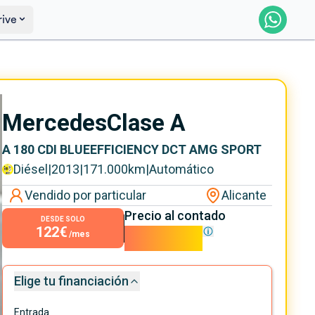
rive
Saber más
Ver certificación
Mercedes
Clase A
A 180 CDI BLUEEFFICIENCY DCT AMG SPORT
Diésel
|
2013
|
171.000
km
|
Automático
Vendido por particular
Alicante
Precio al contado
DESDE SOLO
122€
11.000€
/mes
Elige tu financiación
Entrada