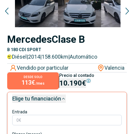
Mercedes
Clase B
B 180 CDI SPORT
Diésel
|
2014
|
158.600
km
|
Automático
Vendido por particular
Valencia
Precio al contado
DESDE SOLO
113€
10.190€
/mes
Elige tu financiación
Entrada