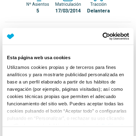
Nº Asientos
Matriculación
Tracción
5
17/03/2014
Delantera
Equipamiento*
Detalles destacados
Esta página web usa cookies
Aceite cambiado el día 28 de Mayo
Utilizamos cookies propias y de terceros para fines
Filtro de aceite cambiado el día 28 de Mayo
analíticos y para mostrarte publicidad personalizada en
Filtro de aire cambiado el día 28 de Mayo
base a un perfil elaborado a partir de tus hábitos de
navegación (por ejemplo, páginas visitadas); así como
+ Ver todos
cookies técnicas propias que permiten el adecuado
funcionamiento del sitio web. Puedes aceptar todas las
Ficha técnica
cookies pulsando el botón “Aceptar todo” o configurarlas
pulsando en “Personalizar”, o rechazar su uso clicando
en “Rechazar todas”. Más información en la
Política de
Exterior
Cookies
.
Selección