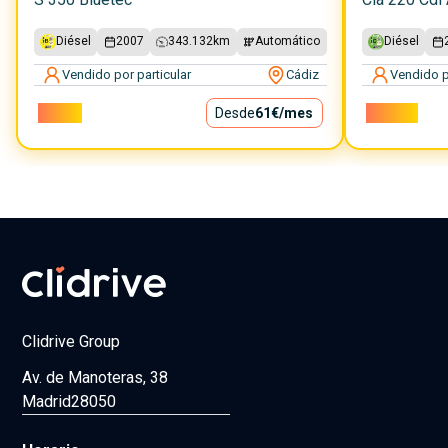
Diésel
2007
343.132
km
Automático
Diésel
Vendido por particular
Cádiz
Vendido p
5.500€
Desde
61€
/mes
14.500€
Clidrive Group
Av. de Manoteras, 38
Madrid
28050