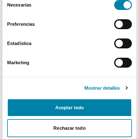
Necesarias
de
Interior
consentimiento
Preferencias
Seguridad
Estadística
Multimedia
Marketing
Confort
* La información de Equipamiento puede no reflejar todos los detalles
Mostrar detalles
específicos del vehículo.
Para cualquier duda, contacta con nuestro equipo.
Aceptar todo
Más de 3.500 clientes satisfechos
Rechazar todo