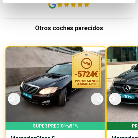
Otros coches parecidos
-
5724
€
SUPER PRECIO
51
%
PR