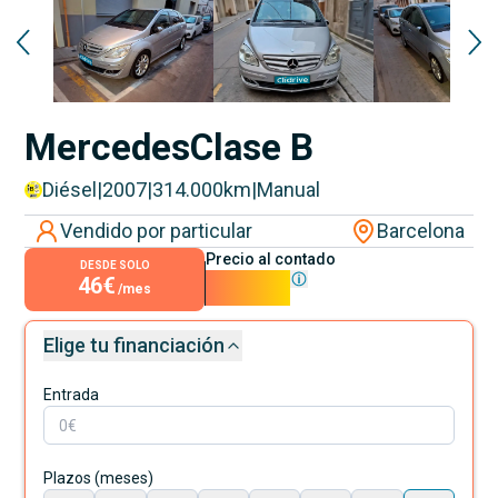
Mercedes
Clase B
Diésel
|
2007
|
314.000
km
|
Manual
Vendido por particular
Barcelona
Precio al contado
DESDE SOLO
46€
4.100€
/mes
Elige tu financiación
Entrada
Plazos (meses)