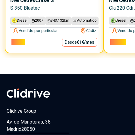
Mercedes
Clase S
Mercedes
S 350 Bluetec
Cla 220 Cdi 
Diésel
2007
343.132
km
Automático
Diésel
Vendido por particular
Cádiz
Vendido p
5.500€
Desde
61€
/mes
14.500€
Clidrive Group
Av. de Manoteras, 38
Madrid
28050