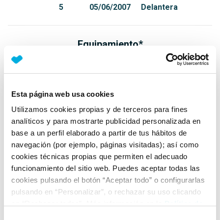
5
05/06/2007
Delantera
Equipamiento*
Detalles destacados
Itv recién pasada SIN DEFECTOS hasta noviembre
Esta página web usa cookies
2026.
Utilizamos cookies propias y de terceros para fines
Módulo de cambio automático cambiado, más válvula
analíticos y para mostrarte publicidad personalizada en
y filtro.
base a un perfil elaborado a partir de tus hábitos de
Dirección electrónica cambiada.
navegación (por ejemplo, páginas visitadas); así como
cookies técnicas propias que permiten el adecuado
+ Ver todos
funcionamiento del sitio web. Puedes aceptar todas las
cookies pulsando el botón “Aceptar todo” o configurarlas
Ficha técnica
pulsando en “Personalizar”, o rechazar su uso clicando
en “Rechazar todas”. Más información en la
Política de
Cookies
.
Exterior
Selección