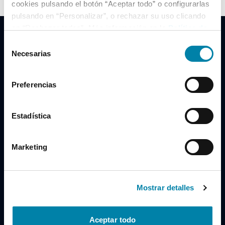
cookies pulsando el botón “Aceptar todo” o configurarlas
pulsando en “Personalizar”, o rechazar su uso clicando
en “Rechazar todas”. Más información en la
Política de
Cookies
.
Selección
Necesarias
de
consentimiento
Clidrive Group
Preferencias
Av. de Manoteras, 38
Madrid
28050
Estadística
Horario
Marketing
Lunes a Viernes
de 09:00 a 19:30
Compra un coche
+34 619 98 96 56
Mostrar detalles
Vende tu coche
+34 638 97 97 84
Aceptar todo