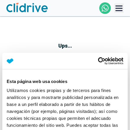
Comprar Coche
Todos Los Coches
Ups...
Profesional
Particular
Esta página web usa cookies
Parece que algo no ha ido bien
Utilizamos cookies propias y de terceros para fines
Financiación
No te preocupes, estamos trabajando en ello
analíticos y para mostrarte publicidad personalizada en
Mientras tanto, puedes echarle un vistazo a nuestros
base a un perfil elaborado a partir de tus hábitos de
Clidrive
coches:
navegación (por ejemplo, páginas visitadas); así como
cookies técnicas propias que permiten el adecuado
Ver coches
funcionamiento del sitio web. Puedes aceptar todas las