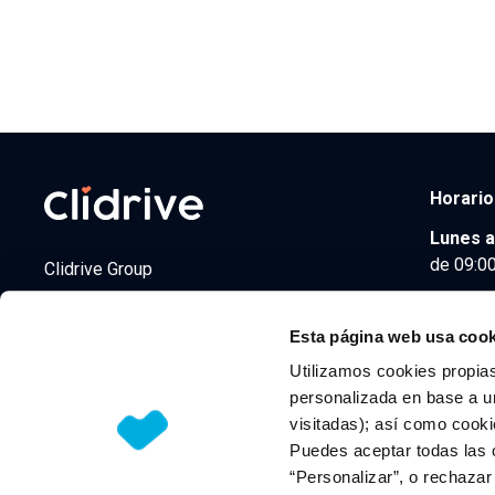
Horario
Lunes a
de 09:00
Clidrive Group
Av. de Manoteras, 38
Madrid
28050
Esta página web usa cook
Utilizamos cookies propias
personalizada en base a un
visitadas); así como cooki
© 2026 CLIDRIVE CAPITAL, SOCIEDAD LIMITADA. Todos l
Puedes aceptar todas las 
“Personalizar”, o rechaza