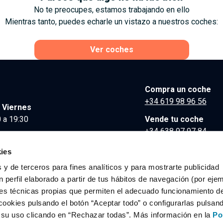
No te preocupes, estamos trabajando en ello
Mientras tanto, puedes echarle un vistazo a nuestros coches:
Ver coches
Compra un coche
+34 619 98 96 56
 Viernes
 a 19:30
Vende tu coche
+34 638 97 97 84
Comunicación y Pre
ies
contacto@clidrive.co
 y de terceros para fines analíticos y para mostrarte publicidad
 perfil elaborado a partir de tus hábitos de navegación (por eje
es técnicas propias que permiten el adecuado funcionamiento del
os derechos reservados.
cookies pulsando el botón “Aceptar todo” o configurarlas pulsan
r su uso clicando en “Rechazar todas”. Más información en la
Po