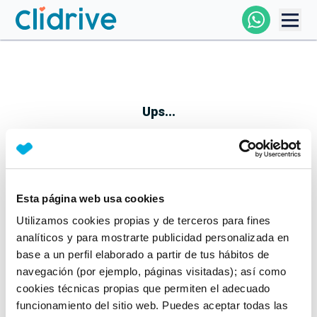
Comprar Coche
Todos Los Coches
Ups...
Profesional
Particular
Esta página web usa cookies
Parece que algo no ha ido bien
Utilizamos cookies propias y de terceros para fines
Financiación
No te preocupes, estamos trabajando en ello
analíticos y para mostrarte publicidad personalizada en
Mientras tanto, puedes echarle un vistazo a nuestros
base a un perfil elaborado a partir de tus hábitos de
Clidrive
coches:
navegación (por ejemplo, páginas visitadas); así como
cookies técnicas propias que permiten el adecuado
Ver coches
funcionamiento del sitio web. Puedes aceptar todas las