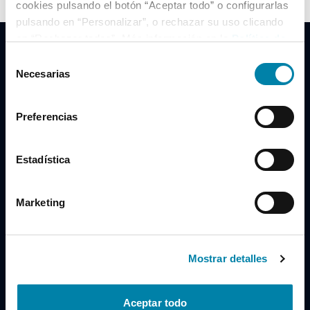
cookies pulsando el botón “Aceptar todo” o configurarlas
pulsando en “Personalizar”, o rechazar su uso clicando
en “Rechazar todas”. Más información en la
Política de
Cookies
.
Selección
Necesarias
de
consentimiento
Clidrive Group
Preferencias
Av. de Manoteras, 38
Madrid
28050
Estadística
Horario
Marketing
Lunes a Viernes
de 09:00 a 19:30
Compra un coche
+34 619 98 96 56
Mostrar detalles
Vende tu coche
+34 638 97 97 84
Aceptar todo