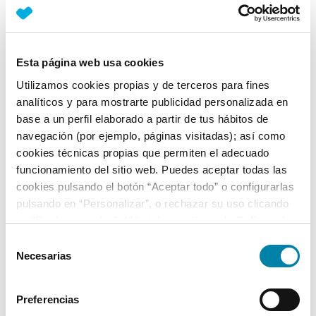
Nº Asientos
Matriculación
Tracción
4
16/06/2020
Trasera
Esta página web usa cookies
Equipamiento*
Utilizamos cookies propias y de terceros para fines
analíticos y para mostrarte publicidad personalizada en
Ficha técnica
base a un perfil elaborado a partir de tus hábitos de
navegación (por ejemplo, páginas visitadas); así como
Exterior
cookies técnicas propias que permiten el adecuado
funcionamiento del sitio web. Puedes aceptar todas las
cookies pulsando el botón “Aceptar todo” o configurarlas
Interior
pulsando en “Personalizar”, o rechazar su uso clicando
en “Rechazar todas”. Más información en la
Política de
Seguridad
Cookies
.
Selección
Necesarias
de
consentimiento
Multimedia
Preferencias