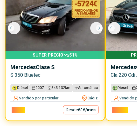
-
5724
€
SUPER PRECIO
51
%
PR
Mercedes
Clase S
Mercedes
S 350 Bluetec
Cla 220 Cdi 
Diésel
2007
343.132
km
Automático
Diésel
Vendido por particular
Cádiz
Vendido p
5.500€
Desde
61€
/mes
14.500€