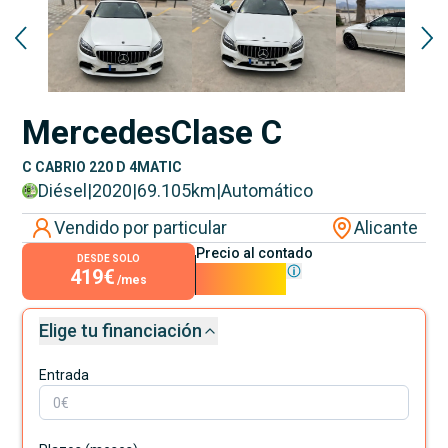
Mercedes
Clase C
C CABRIO 220 D 4MATIC
Diésel
|
2020
|
69.105
km
|
Automático
Vendido por particular
Alicante
Precio al contado
DESDE SOLO
419€
38.000€
/mes
Elige tu financiación
Entrada