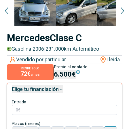
Mercedes
Clase C
Gasolina
|
2006
|
231.000
km
|
Automático
Vendido por particular
Lleida
Precio al contado
DESDE SOLO
72€
6.500€
/mes
Elige tu financiación
Entrada
Plazos (meses)