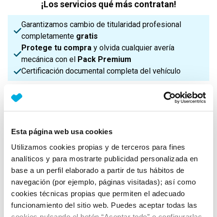
¡Los servicios qué más contratan!
Garantizamos cambio de titularidad profesional
completamente
gratis
Protege tu compra
y olvida cualquier avería
mecánica con el
Pack Premium
Certificación documental completa del vehículo
¡Enviamos a toda la Península!
Características principales
Esta página web usa cookies
Utilizamos cookies propias y de terceros para fines
analíticos y para mostrarte publicidad personalizada en
Potencia
Procedencia
IVA
base a un perfil elaborado a partir de tus hábitos de
143 Cv
Nacional
Deducible
navegación (por ejemplo, páginas visitadas); así como
cookies técnicas propias que permiten el adecuado
funcionamiento del sitio web. Puedes aceptar todas las
Nº Asientos
Matriculación
Tracción
cookies pulsando el botón “Aceptar todo” o configurarlas