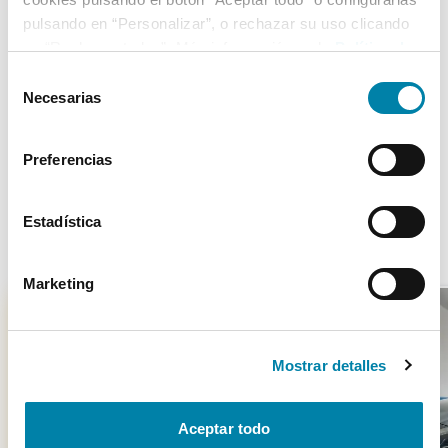
5
13/12/2006
Trasera
pulsando en “Personalizar”, o rechazar su uso clicando
en “Rechazar todas”. Más información en la
Política de
Cookies
.
Selección
Necesarias
de
Más de 3.500 clientes satisfechos
consentimiento
Preferencias
Estadística
Otros coches parecidos
Marketing
Mostrar detalles
-
6100
€
Aceptar todo