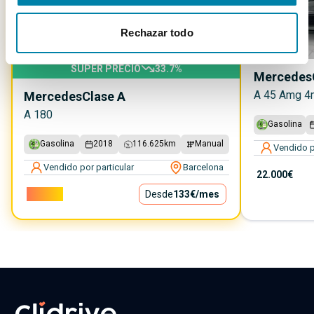
Rechazar todo
SUPER PRECIO
33.7
%
Mercedes
A 45 Amg 4
Mercedes
Clase A
A 180
Gasolina
Gasolina
2018
116.625
km
Manual
Vendido p
Vendido por particular
Barcelona
22.000€
12.000€
Desde
133€
/mes