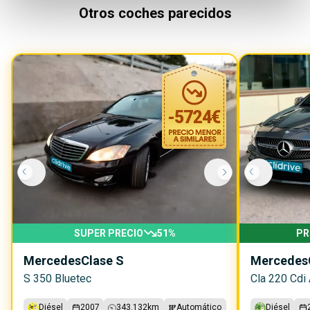
Otros coches parecidos
-
5724
€
SUPER PRECIO
51
%
PR
Mercedes
Clase S
Mercedes
S 350 Bluetec
Cla 220 Cdi 
Diésel
2007
343.132
km
Automático
Diésel