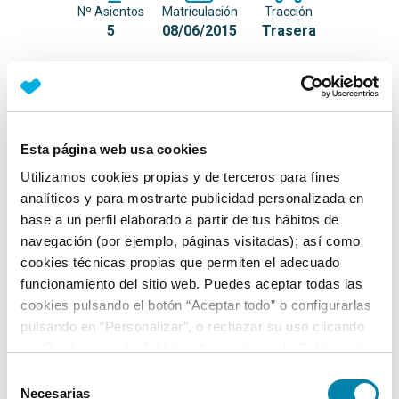
Nº Asientos
Matriculación
Tracción
5
08/06/2015
Trasera
Equipamiento*
Detalles destacados
Esta página web usa cookies
Siempre duerme en garaje y actualmente no se utiliza
Utilizamos cookies propias y de terceros para fines
a diario
analíticos y para mostrarte publicidad personalizada en
base a un perfil elaborado a partir de tus hábitos de
*** NO ES TRACCIÓN 4MATIC ***
navegación (por ejemplo, páginas visitadas); así como
cookies técnicas propias que permiten el adecuado
Ficha técnica
funcionamiento del sitio web. Puedes aceptar todas las
cookies pulsando el botón “Aceptar todo” o configurarlas
pulsando en “Personalizar”, o rechazar su uso clicando
Exterior
en “Rechazar todas”. Más información en la
Política de
Cookies
.
Selección
Interior
Necesarias
de