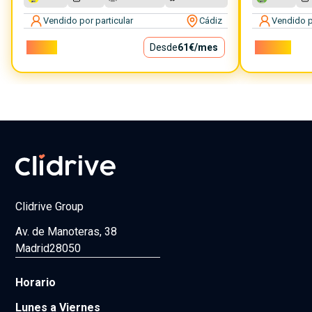
Vendido por particular
Cádiz
Vendido p
5.500€
Desde
61€
/mes
14.500€
Clidrive Group
Av. de Manoteras, 38
Madrid
28050
Horario
Lunes a Viernes