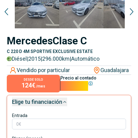
Mercedes
Clase C
C 220 D 4M SPORTIVE EXCLUSIVE ESTATE
Diésel
|
2015
|
296.000
km
|
Automático
Vendido por particular
Guadalajara
Precio al contado
DESDE SOLO
124€
11.250€
/mes
Elige tu financiación
Entrada