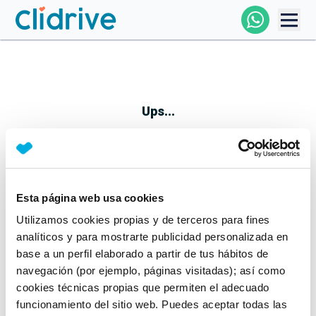
Comprar Coche
Todos Los Coches
Ups...
Profesional
Particular
Esta página web usa cookies
Parece que algo no ha ido bien
Utilizamos cookies propias y de terceros para fines
Financiación
No te preocupes, estamos trabajando en ello
analíticos y para mostrarte publicidad personalizada en
Mientras tanto, puedes echarle un vistazo a nuestros
base a un perfil elaborado a partir de tus hábitos de
Clidrive
coches:
navegación (por ejemplo, páginas visitadas); así como
cookies técnicas propias que permiten el adecuado
Ver coches
funcionamiento del sitio web. Puedes aceptar todas las