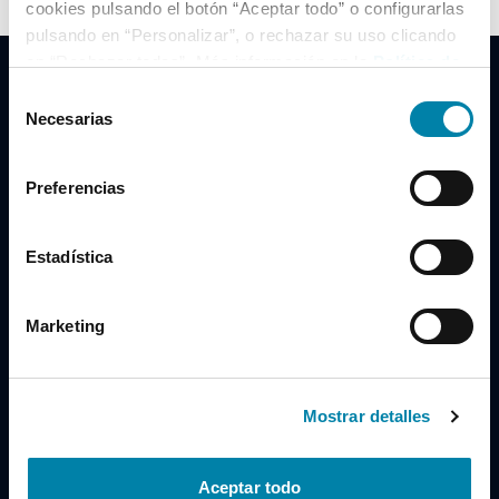
cookies pulsando el botón “Aceptar todo” o configurarlas
pulsando en “Personalizar”, o rechazar su uso clicando
en “Rechazar todas”. Más información en la
Política de
Cookies
.
Selección
Necesarias
de
consentimiento
Clidrive Group
Preferencias
Av. de Manoteras, 38
Madrid
28050
Estadística
Horario
Marketing
Lunes a Viernes
de 09:00 a 19:30
Compra un coche
+34 619 98 96 56
Mostrar detalles
Vende tu coche
+34 638 97 97 84
Aceptar todo