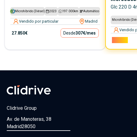
Glc 220 D 4
Microhíbrido (Diésel)
2023
197.000
km
Automático
Microhíbrido (Dié
Vendido por particular
Madrid
Vendido p
27.850€
Desde
307€
/mes
59.000€
Clidrive Group
Av. de Manoteras, 38
Madrid
28050