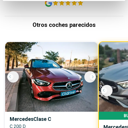
Otros coches parecidos
B
Mercedes
Clase C
C 200 D
Mercedes