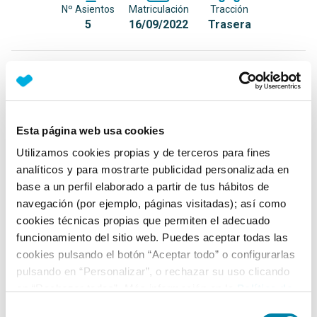
Nº Asientos
Matriculación
Tracción
5
16/09/2022
Trasera
Equipamiento*
Detalles destacados
Esta página web usa cookies
Paquete de integración para smartphone (Android
Utilizamos cookies propias y de terceros para fines
Auto y Apple CarPlay)
analíticos y para mostrarte publicidad personalizada en
Faros LED
base a un perfil elaborado a partir de tus hábitos de
Luz diurna LED
navegación (por ejemplo, páginas visitadas); así como
cookies técnicas propias que permiten el adecuado
+ Ver todos
funcionamiento del sitio web. Puedes aceptar todas las
cookies pulsando el botón “Aceptar todo” o configurarlas
Ficha técnica
pulsando en “Personalizar”, o rechazar su uso clicando
en “Rechazar todas”. Más información en la
Política de
Cookies
.
Exterior
Selección