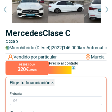
Mercedes
Clase C
C 220 D
Microhíbrido (Diésel)
|
2022
|
146.000
km
|
Automático
Vendido por particular
Murcia
Precio al contado
DESDE SOLO
320€
29.000€
/mes
Elige tu financiación
Entrada