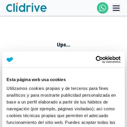
Comprar Coche
Todos Los Coches
Ups...
Profesional
Particular
Esta página web usa cookies
Parece que algo no ha ido bien
Utilizamos cookies propias y de terceros para fines
Financiación
No te preocupes, estamos trabajando en ello
analíticos y para mostrarte publicidad personalizada en
Mientras tanto, puedes echarle un vistazo a nuestros
base a un perfil elaborado a partir de tus hábitos de
Clidrive
coches:
navegación (por ejemplo, páginas visitadas); así como
cookies técnicas propias que permiten el adecuado
Ver coches
funcionamiento del sitio web. Puedes aceptar todas las