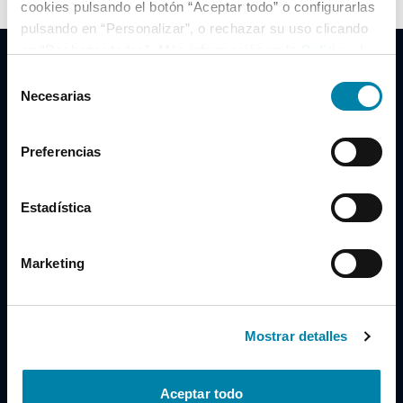
cookies pulsando el botón “Aceptar todo” o configurarlas
pulsando en “Personalizar”, o rechazar su uso clicando
en “Rechazar todas”. Más información en la
Política de
Cookies
.
Selección
Necesarias
de
consentimiento
Clidrive Group
Preferencias
Av. de Manoteras, 38
Madrid
28050
Estadística
Horario
Marketing
Lunes a Viernes
de 09:00 a 19:30
Compra un coche
+34 619 98 96 56
Mostrar detalles
Vende tu coche
+34 638 97 97 84
Aceptar todo