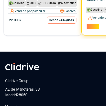
Gasolina
2013
191.000
km
Automático
Gasolina
Vendido por particular
Cáceres
Vendido p
22.000€
Desde
243€
/mes
26.750€
Clidrive Group
Av. de Manoteras, 38
Madrid
28050