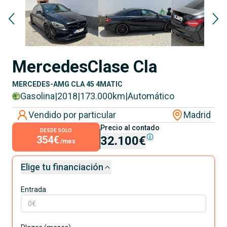
Mercedes
Clase Cla
MERCEDES-AMG CLA 45 4MATIC
Gasolina
|
2018
|
173.000
km
|
Automático
Vendido por particular
Madrid
Precio al contado
DESDE SOLO
354€
32.100€
/mes
Elige tu financiación
Entrada