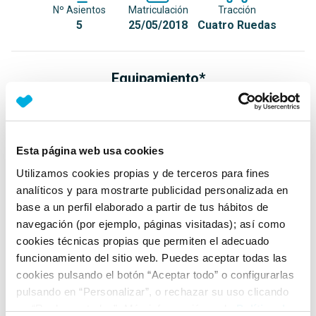
Nº Asientos
Matriculación
Tracción
5
25/05/2018
Cuatro Ruedas
Equipamiento*
Detalles destacados
Faros LED High Performance
Esta página web usa cookies
Luces de marcha diurnas LED
Utilizamos cookies propias y de terceros para fines
Grupos ópticos traseros con tecnología LED
analíticos y para mostrarte publicidad personalizada en
base a un perfil elaborado a partir de tus hábitos de
+ Ver todos
navegación (por ejemplo, páginas visitadas); así como
cookies técnicas propias que permiten el adecuado
Ficha técnica
funcionamiento del sitio web. Puedes aceptar todas las
cookies pulsando el botón “Aceptar todo” o configurarlas
pulsando en “Personalizar”, o rechazar su uso clicando
Exterior
en “Rechazar todas”. Más información en la
Política de