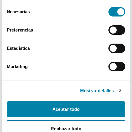
Cookies
.
Selección
Interior
Necesarias
de
consentimiento
Seguridad
Preferencias
Multimedia
Estadística
Confort
Marketing
* La información de Equipamiento puede no reflejar todos los detalles
específicos del vehículo.
Para cualquier duda, contacta con nuestro equipo.
Mostrar detalles
Aceptar todo
Más de 3.500 clientes satisfechos
Rechazar todo