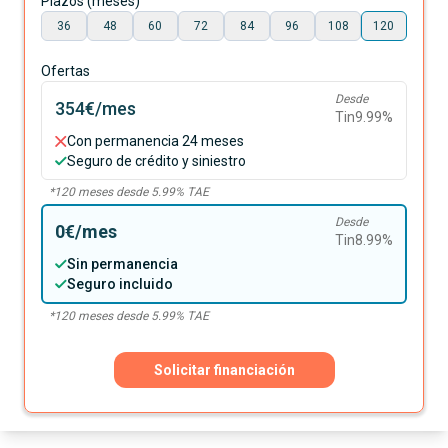
Plazos (meses)
36
48
60
72
84
96
108
120
Ofertas
Desde
354€
/mes
Tin
9.99
%
Con permanencia 24 meses
Seguro de crédito y siniestro
*
120
meses desde
5.99
% TAE
Desde
0€
/mes
Tin
8.99
%
Sin permanencia
Seguro incluido
*
120
meses desde
5.99
% TAE
Solicitar financiación