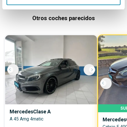
Otros coches parecidos
SU
Mercedes
Clase A
A 45 Amg 4matic
Mercedes
Cabrio E 40