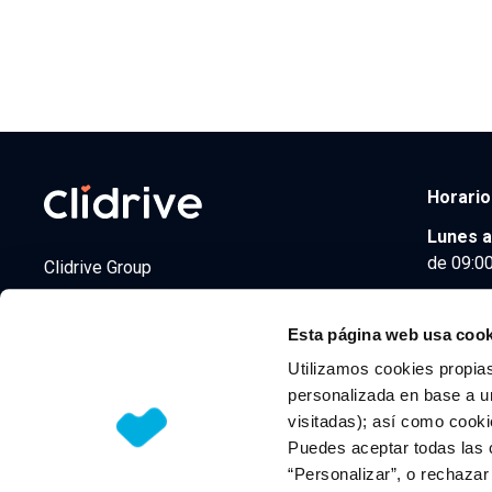
Horario
Lunes a
de 09:00
Clidrive Group
Av. de Manoteras, 38
Madrid
28050
Esta página web usa cook
Utilizamos cookies propias
personalizada en base a un
visitadas); así como cooki
© 2026 CLIDRIVE CAPITAL, SOCIEDAD LIMITADA. Todos l
Puedes aceptar todas las 
“Personalizar”, o rechaza