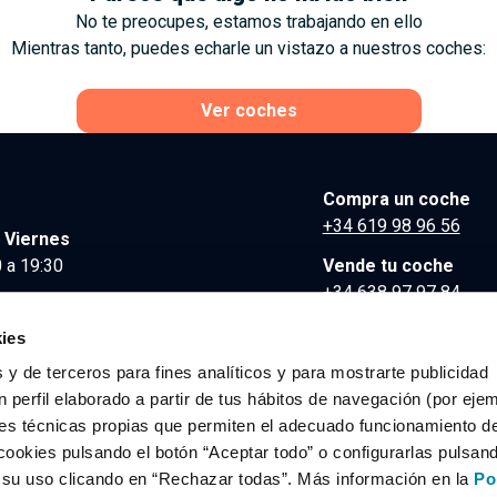
No te preocupes, estamos trabajando en ello
Mientras tanto, puedes echarle un vistazo a nuestros coches:
Ver coches
Compra un coche
+34 619 98 96 56
 Viernes
 a 19:30
Vende tu coche
+34 638 97 97 84
Comunicación y Pre
ies
contacto@clidrive.co
 y de terceros para fines analíticos y para mostrarte publicidad
 perfil elaborado a partir de tus hábitos de navegación (por eje
es técnicas propias que permiten el adecuado funcionamiento del
os derechos reservados.
cookies pulsando el botón “Aceptar todo” o configurarlas pulsan
r su uso clicando en “Rechazar todas”. Más información en la
Po