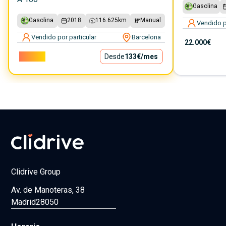
Gasolina
Gasolina
2018
116.625
km
Manual
Vendido p
Vendido por particular
Barcelona
22.000€
12.000€
Desde
133€
/mes
Clidrive Group
Av. de Manoteras, 38
Madrid
28050