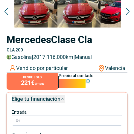
Mercedes
Clase Cla
CLA 200
Gasolina
|
2017
|
116.000
km
|
Manual
Vendido por particular
Valencia
Precio al contado
DESDE SOLO
221€
20.000€
/mes
Elige tu financiación
Entrada