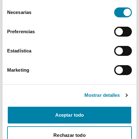
Cookies
.
Selección
Interior
Necesarias
de
consentimiento
Seguridad
Preferencias
Multimedia
Estadística
Confort
Marketing
* La información de Equipamiento puede no reflejar todos los detalles
específicos del vehículo.
Para cualquier duda, contacta con nuestro equipo.
Mostrar detalles
Aceptar todo
Más de 3.500 clientes satisfechos
Rechazar todo