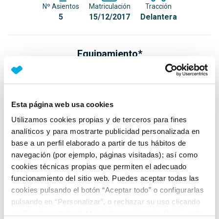
Nº Asientos
Matriculación
Tracción
5
15/12/2017
Delantera
Equipamiento*
Detalles destacados
Luces diurnas LED
Esta página web usa cookies
Volante y palanca de cambios en cuero napa
Utilizamos cookies propias y de terceros para fines
Mandos multifunción en volante
analíticos y para mostrarte publicidad personalizada en
base a un perfil elaborado a partir de tus hábitos de
+ Ver todos
navegación (por ejemplo, páginas visitadas); así como
cookies técnicas propias que permiten el adecuado
Ficha técnica
funcionamiento del sitio web. Puedes aceptar todas las
cookies pulsando el botón “Aceptar todo” o configurarlas
pulsando en “Personalizar”, o rechazar su uso clicando
Exterior
en “Rechazar todas”. Más información en la
Política de