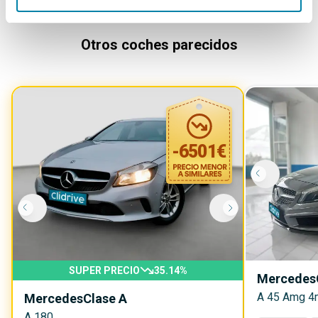
Otros coches parecidos
-
6501
€
SUPER PRECIO
35.14
%
Mercedes
A 45 Amg 4
Mercedes
Clase A
A 180