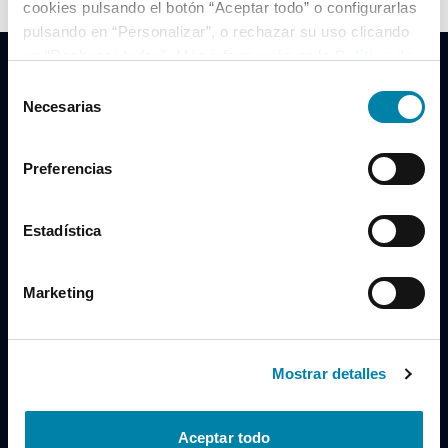
cookies pulsando el botón “Aceptar todo” o configurarlas
pulsando en “Personalizar”, o rechazar su uso clicando
en “Rechazar todas”. Más información en la
Política de
Cookies
.
Selección
Necesarias
de
consentimiento
Clidrive Group
Preferencias
Av. de Manoteras, 38
Madrid
28050
Estadística
Horario
Marketing
Lunes a Viernes
de 09:00 a 19:30
Compra un coche
+34 619 98 96 56
Mostrar detalles
Vende tu coche
+34 638 97 97 84
Aceptar todo