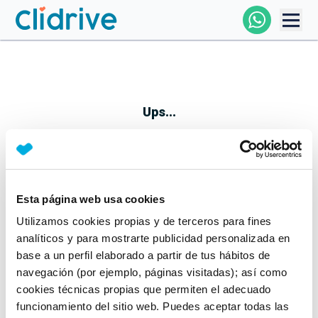
Comprar Coche
Todos Los Coches
Ups...
Profesional
Particular
Esta página web usa cookies
Parece que algo no ha ido bien
Utilizamos cookies propias y de terceros para fines
Financiación
No te preocupes, estamos trabajando en ello
analíticos y para mostrarte publicidad personalizada en
Mientras tanto, puedes echarle un vistazo a nuestros
base a un perfil elaborado a partir de tus hábitos de
Clidrive
coches:
navegación (por ejemplo, páginas visitadas); así como
cookies técnicas propias que permiten el adecuado
Ver coches
funcionamiento del sitio web. Puedes aceptar todas las