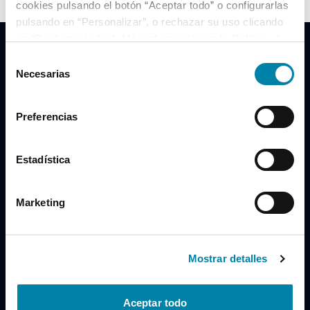
cookies pulsando el botón “Aceptar todo” o configurarlas
pulsando en “Personalizar”, o rechazar su uso clicando
en “Rechazar todas”. Más información en la
Política de
Cookies
.
Selección
Necesarias
de
consentimiento
Clidrive Group
Preferencias
Av. de Manoteras, 38
Madrid
28050
Estadística
Horario
Marketing
Lunes a Viernes
de 09:00 a 19:30
Compra un coche
+34 619 98 96 56
Mostrar detalles
Vende tu coche
+34 638 97 97 84
Aceptar todo