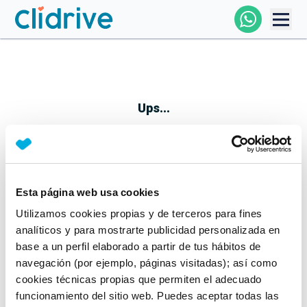
Comprar Coche
Todos Los Coches
Ups...
Profesional
Particular
Esta página web usa cookies
Parece que algo no ha ido bien
Utilizamos cookies propias y de terceros para fines
Financiación
No te preocupes, estamos trabajando en ello
analíticos y para mostrarte publicidad personalizada en
Mientras tanto, puedes echarle un vistazo a nuestros
base a un perfil elaborado a partir de tus hábitos de
Clidrive
coches:
navegación (por ejemplo, páginas visitadas); así como
cookies técnicas propias que permiten el adecuado
Ver coches
funcionamiento del sitio web. Puedes aceptar todas las