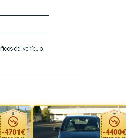
ficos del vehículo.
-
4701
€
-
4400
€