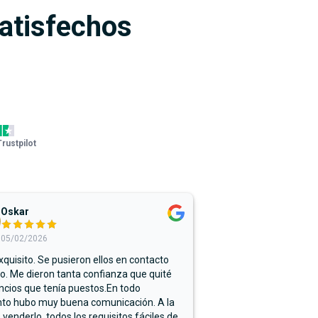
satisfechos
Trustpilot
Oskar
05/02/2026
xquisito. Se pusieron ellos en contacto
. Me dieron tanta confianza que quité
ncios que tenía puestos.En todo
o hubo muy buena comunicación. A la
 venderlo, todos los requisitos fáciles de