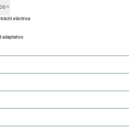
dos
ráctil eléctrica
d adaptativo