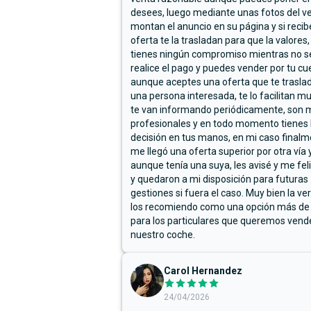
desees, luego mediante unas fotos del ve
montan el anuncio en su página y si reci
oferta te la trasladan para que la valores,
tienes ningún compromiso mientras no s
realice el pago y puedes vender por tu cu
aunque aceptes una oferta que te trasla
una persona interesada, te lo facilitan m
te van informando periódicamente, son 
profesionales y en todo momento tienes 
decisión en tus manos, en mi caso final
me llegó una oferta superior por otra vía y
aunque tenía una suya, les avisé y me fel
y quedaron a mi disposición para futuras
gestiones si fuera el caso. Muy bien la ve
los recomiendo como una opción más de
para los particulares que queremos vend
nuestro coche.
Carol Hernandez
24/04/2026