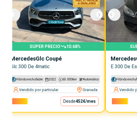
SUPER PRECIO
10.68
%
SU
Mercedes
Glc Coupé
Mercedes
Glc 300 De 4matic
E 300 De Es
Híbrido enchufable
2022
65.000
km
Automático
Híbrido enchu
Vendido por particular
Granada
Vendido p
41.000€
Desde
452€
/mes
28.999€