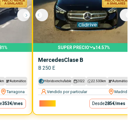
81
%
SUPER PRECIO
14.57
%
Mercedes
Clase B
B 250 E
km
Automático
Híbrido enchufable
2022
22.500
km
Automático
Tarragona
Vendido por particular
Madrid
e
353€
/mes
25.800€
Desde
285€
/mes