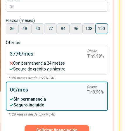
Plazos (meses)
36
48
60
72
84
96
108
120
Ofertas
Desde
377€
/mes
Tin
9.99
%
Con permanencia 24 meses
Seguro de crédito y siniestro
*
120
meses desde
5.99
% TAE
Desde
0€
/mes
Tin
8.99
%
Sin permanencia
Seguro incluido
*
120
meses desde
5.99
% TAE
Solicitar financiación