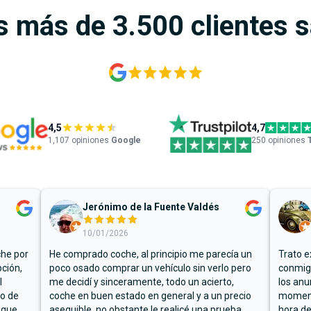
s más de 3.500 clientes 
4,5
4,7
1,107
opiniones
Google
250 opiniones
Jerónimo de la Fuente Valdés
10/01/2026
che por
He comprado coche, al principio me parecía un
Trato e
ción,
poco osado comprar un vehículo sin verlo pero
conmigo
l
me decidí y sinceramente, todo un acierto,
los anu
io de
coche en buen estado en general y a un precio
moment
 que
asequible, no obstante le realicé una prueba
hora de