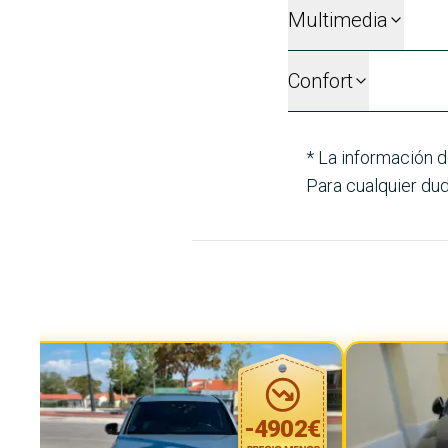
Multimedia
Confort
* La información d
Para cualquier dud
-
4902
€