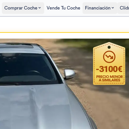
Comprar Coche
Vende Tu Coche
Financiación
Clid
Precio al contado
34.200€
-
3100
€