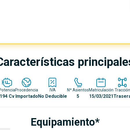
Características principale
Potencia
Procedencia
IVA
Nº Asientos
Matriculación
Tracció
194 Cv
Importado
No Deducible
5
15/03/2021
Traser
Equipamiento*