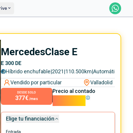
rive
Saber más
Ver certificación
Mercedes
Clase E
E 300 DE
Híbrido enchufable
|
2021
|
110.500
km
|
Automático
Vendido por particular
Valladolid
Precio al contado
DESDE SOLO
377€
34.200€
/mes
Elige tu financiación
Entrada