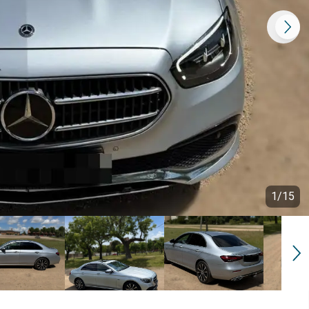
1
/
15