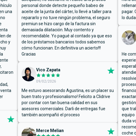
hículo
personal donde detecte pequeño babeo de
rellena
ben una
aceite de la junta del cárter, lo llevé a taller para
pagar. 
 no
repararlo y no tuve ningún problema, el seguro
lo duda
e
premiun se hizo cargo de la factura sin
enta
demasiada dilatación. Muy contento y
den de
recomendable. Yo pagué al contado ya que eso
ucho y
de los préstamos bancarios todos sabemos
muy
cómo funcionan. En definitiva un acierto!!!
la
Gracias
He comp
mente
experie
,
espera
Vico Zapata
icitaron
atendie
resolvi
09/02/2026
rdad,
proceso
 venta
Me estuvo asesorando Agustina, es un placer su
financi
er
buen trato y profesionalismo! Felicito a Clidrive
exacta
por contar con tan buena calidad en sus
gestión
asesores comerciales. Darli de entregas fue
que tra
también acompañó el proceso
equipo 
duda vo
recome
Merce Melian
coche c