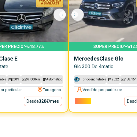
PER PRECIO
18.77
%
SUPER PRECIO
12.
Clase E
Mercedes
Clase Glc
tate
Glc 300 De 4matic
fable
2019
69.000
km
Automático
Híbrido enchufable
2022
158.151
or particular
Tarragona
Vendido por particular
Desde
320€
/mes
32.000€
Desd