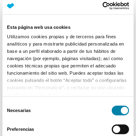
Nº Asientos
Matriculación
Tracción
5
18/10/2022
Cuatro Ruedas
Esta página web usa cookies
Equipamiento*
Utilizamos cookies propias y de terceros para fines
analíticos y para mostrarte publicidad personalizada en
Ficha técnica
base a un perfil elaborado a partir de tus hábitos de
navegación (por ejemplo, páginas visitadas); así como
Exterior
cookies técnicas propias que permiten el adecuado
funcionamiento del sitio web. Puedes aceptar todas las
cookies pulsando el botón “Aceptar todo” o configurarlas
Interior
pulsando en “Personalizar”, o rechazar su uso clicando
en “Rechazar todas”. Más información en la
Política de
Seguridad
Cookies
.
Selección
Necesarias
de
consentimiento
Multimedia
Preferencias