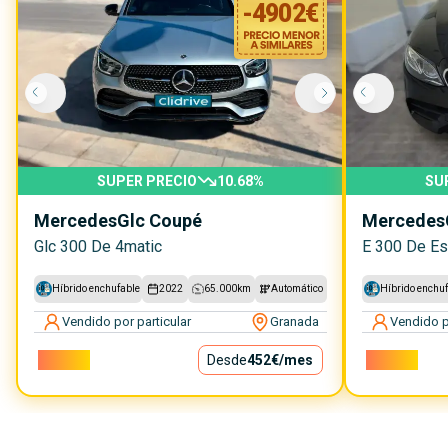
-
4902
€
SUPER PRECIO
10.68
%
SU
Mercedes
Glc Coupé
Mercedes
Glc 300 De 4matic
E 300 De Es
Híbrido enchufable
2022
65.000
km
Automático
Híbrido enchu
Vendido por particular
Granada
Vendido p
41.000€
Desde
452€
/mes
28.999€