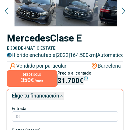
Mercedes
Clase E
E 300 DE 4MATIC ESTATE
Híbrido enchufable
|
2022
|
164.500
km
|
Automático
Vendido por particular
Barcelona
Precio al contado
DESDE SOLO
350€
31.700€
/mes
Elige tu financiación
Entrada