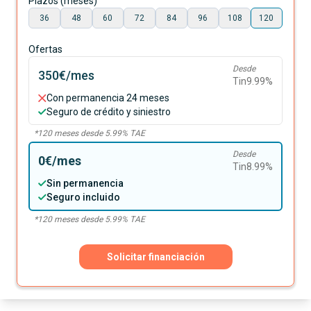
Plazos (meses)
36
48
60
72
84
96
108
120
Ofertas
Desde
350€
/mes
Tin
9.99
%
Con permanencia 24 meses
Seguro de crédito y siniestro
*
120
meses desde
5.99
% TAE
Desde
0€
/mes
Tin
8.99
%
Sin permanencia
Seguro incluido
*
120
meses desde
5.99
% TAE
Solicitar financiación