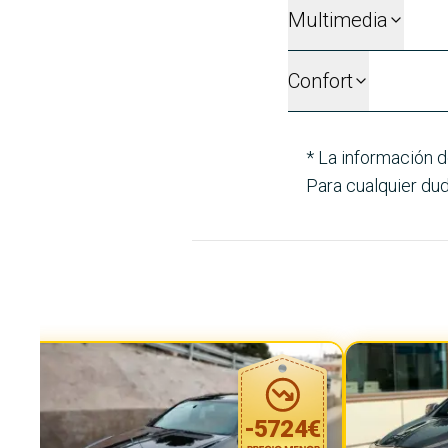
Multimedia
Confort
* La información d
Para cualquier dud
-
5724
€