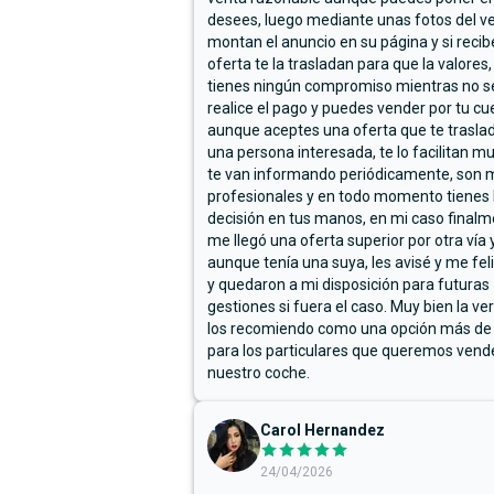
desees, luego mediante unas fotos del ve
montan el anuncio en su página y si reci
oferta te la trasladan para que la valores,
tienes ningún compromiso mientras no s
realice el pago y puedes vender por tu cu
aunque aceptes una oferta que te trasla
una persona interesada, te lo facilitan m
te van informando periódicamente, son 
profesionales y en todo momento tienes 
decisión en tus manos, en mi caso final
me llegó una oferta superior por otra vía y
aunque tenía una suya, les avisé y me fel
y quedaron a mi disposición para futuras
gestiones si fuera el caso. Muy bien la ve
los recomiendo como una opción más de
para los particulares que queremos vend
nuestro coche.
Carol Hernandez
24/04/2026