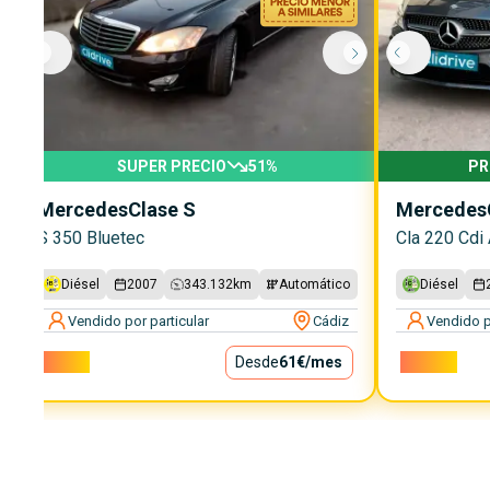
SUPER PRECIO
51
%
PR
Mercedes
Clase S
Mercedes
S 350 Bluetec
Cla 220 Cdi 
Diésel
2007
343.132
km
Automático
Diésel
Vendido por particular
Cádiz
Vendido p
5.500€
Desde
61€
/mes
14.500€