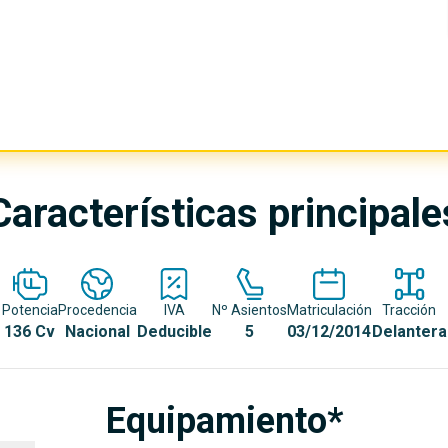
Características principale
Potencia
Procedencia
IVA
Nº Asientos
Matriculación
Tracción
136 Cv
Nacional
Deducible
5
03/12/2014
Delantera
Equipamiento*