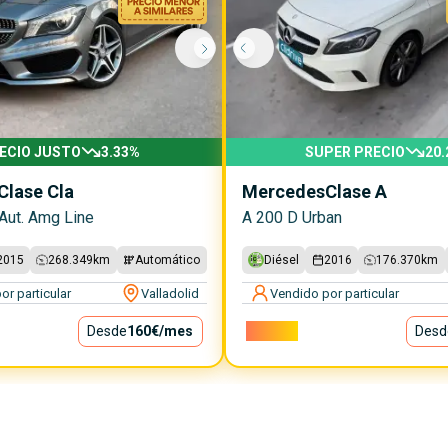
ECIO JUSTO
3.33
%
SUPER PRECIO
20.
Clase Cla
Mercedes
Clase A
Aut. Amg Line
A 200 D Urban
2015
268.349
km
Automático
Diésel
2016
176.370
km
or particular
Valladolid
Vendido por particular
Desde
160€
/mes
11.800€
Desd