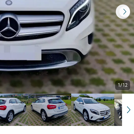
1
/
12