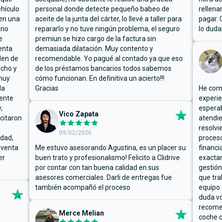
hículo
personal donde detecte pequeño babeo de
rellena
ben una
aceite de la junta del cárter, lo llevé a taller para
pagar. 
 no
repararlo y no tuve ningún problema, el seguro
lo duda
e
premiun se hizo cargo de la factura sin
enta
demasiada dilatación. Muy contento y
den de
recomendable. Yo pagué al contado ya que eso
ucho y
de los préstamos bancarios todos sabemos
muy
cómo funcionan. En definitiva un acierto!!!
la
Gracias
He comp
mente
experie
,
espera
Vico Zapata
icitaron
atendie
resolvi
09/02/2026
rdad,
proceso
 venta
Me estuvo asesorando Agustina, es un placer su
financi
er
buen trato y profesionalismo! Felicito a Clidrive
exacta
por contar con tan buena calidad en sus
gestión
asesores comerciales. Darli de entregas fue
que tra
también acompañó el proceso
equipo 
duda vo
recome
Merce Melian
coche c