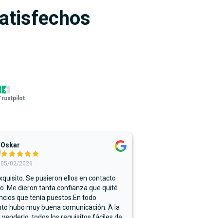
satisfechos
Trustpilot
Oskar
05/02/2026
xquisito. Se pusieron ellos en contacto
. Me dieron tanta confianza que quité
ncios que tenía puestos.En todo
o hubo muy buena comunicación. A la
 venderlo, todos los requisitos fáciles de