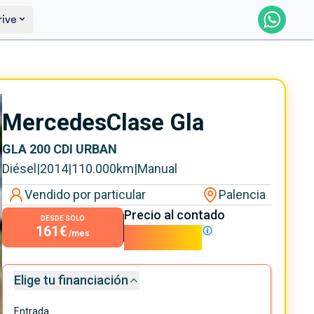
rive
Saber más
Ver certificación
Mercedes
Clase Gla
GLA 200 CDI URBAN
Diésel
|
2014
|
110.000
km
|
Manual
Vendido por particular
Palencia
Precio al contado
DESDE SOLO
161€
14.590€
/mes
Elige tu financiación
Entrada