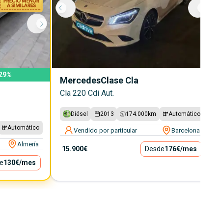
29
%
Mercedes
Clase Cla
Cla 220 Cdi Aut.
Diésel
2013
174.000
km
Automático
Automático
Vendido por particular
Barcelona
Almería
15.900€
Desde
176€
/mes
e
130€
/mes