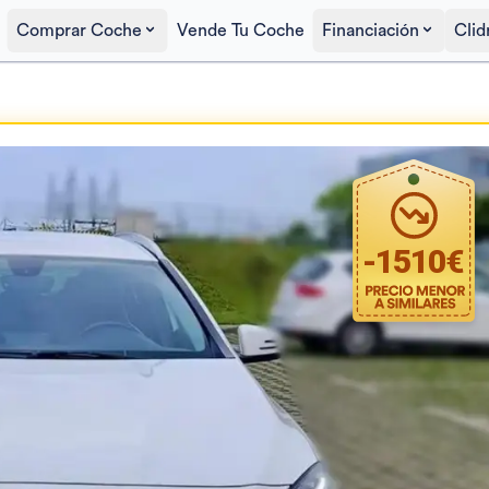
Comprar Coche
Vende Tu Coche
Financiación
Clid
Precio al contado
14.590€
-
1510
€