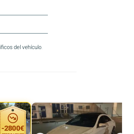
ficos del vehículo.
-
2800
€