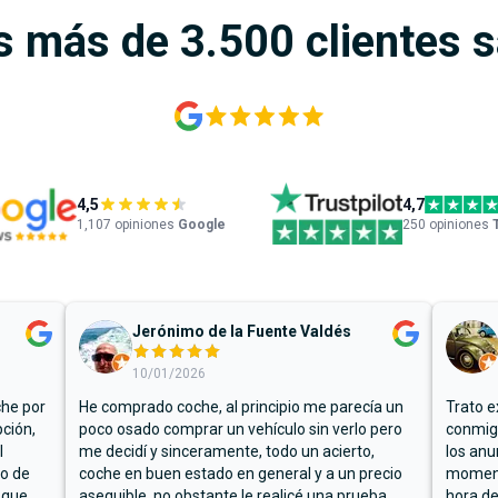
s más de 3.500 clientes 
4,5
4,7
1,107
opiniones
Google
250 opiniones
Jerónimo de la Fuente Valdés
10/01/2026
che por
He comprado coche, al principio me parecía un
Trato e
ción,
poco osado comprar un vehículo sin verlo pero
conmigo
l
me decidí y sinceramente, todo un acierto,
los anu
io de
coche en buen estado en general y a un precio
moment
 que
asequible, no obstante le realicé una prueba
hora de