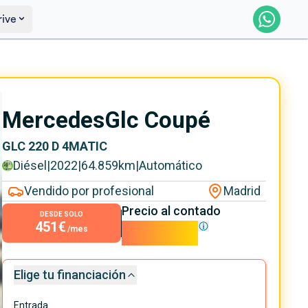
rive
Reservado
Avísame
Mercedes
Glc Coupé
GLC 220 D 4MATIC
Diésel
|
2022
|
64.859
km
|
Automático
Vendido por profesional
Madrid
Precio al contado
DESDE SOLO
451€
40.900€
/mes
Elige tu financiación
Entrada