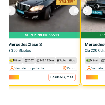
SUPER PRECIO
51
%
PR
Mercedes
Clase S
Mercedes
S 350 Bluetec
Cla 220 Cdi 
Diésel
2007
343.132
km
Automático
Diésel
Vendido por particular
Cádiz
Vendido p
5.500€
Desde
61€
/mes
14.500€