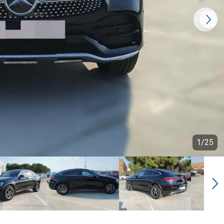
1
/
25