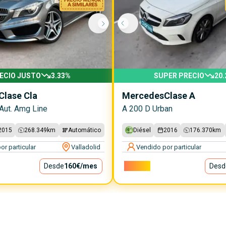
ECIO JUSTO
3.33
%
SUPER PRECIO
20.
Clase Cla
Mercedes
Clase A
Aut. Amg Line
A 200 D Urban
2015
268.349
km
Automático
Diésel
2016
176.370
km
or particular
Valladolid
Vendido por particular
Desde
160€
/mes
11.800€
Desd