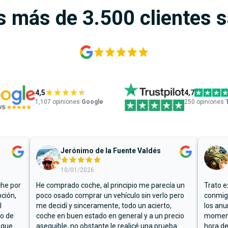
s más de 3.500 clientes 
4,5
4,7
1,107
opiniones
Google
250 opiniones
Jerónimo de la Fuente Valdés
10/01/2026
che por
He comprado coche, al principio me parecía un
Trato e
ción,
poco osado comprar un vehículo sin verlo pero
conmigo
l
me decidí y sinceramente, todo un acierto,
los anu
io de
coche en buen estado en general y a un precio
moment
 que
asequible, no obstante le realicé una prueba
hora de