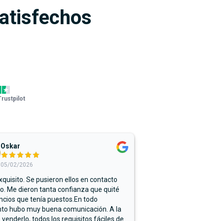
satisfechos
Trustpilot
Oskar
05/02/2026
xquisito. Se pusieron ellos en contacto
. Me dieron tanta confianza que quité
ncios que tenía puestos.En todo
o hubo muy buena comunicación. A la
 venderlo, todos los requisitos fáciles de