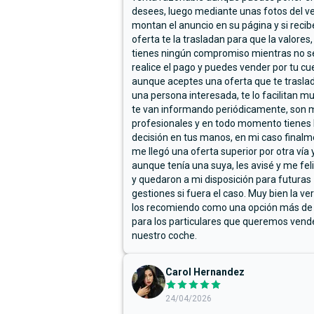
desees, luego mediante unas fotos del ve
montan el anuncio en su página y si reci
oferta te la trasladan para que la valores,
tienes ningún compromiso mientras no s
realice el pago y puedes vender por tu cu
aunque aceptes una oferta que te trasla
una persona interesada, te lo facilitan m
te van informando periódicamente, son 
profesionales y en todo momento tienes 
decisión en tus manos, en mi caso final
me llegó una oferta superior por otra vía y
aunque tenía una suya, les avisé y me fel
y quedaron a mi disposición para futuras
gestiones si fuera el caso. Muy bien la ve
los recomiendo como una opción más de
para los particulares que queremos vend
nuestro coche.
Carol Hernandez
24/04/2026