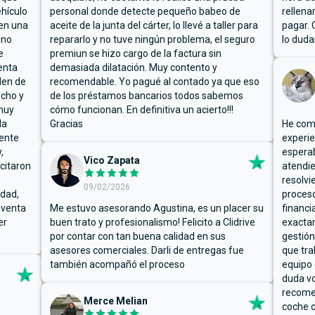
hículo
personal donde detecte pequeño babeo de
rellena
ben una
aceite de la junta del cárter, lo llevé a taller para
pagar. 
 no
repararlo y no tuve ningún problema, el seguro
lo duda
e
premiun se hizo cargo de la factura sin
enta
demasiada dilatación. Muy contento y
den de
recomendable. Yo pagué al contado ya que eso
ucho y
de los préstamos bancarios todos sabemos
muy
cómo funcionan. En definitiva un acierto!!!
la
Gracias
He comp
mente
experie
,
espera
Vico Zapata
icitaron
atendie
resolvi
09/02/2026
rdad,
proceso
 venta
Me estuvo asesorando Agustina, es un placer su
financi
er
buen trato y profesionalismo! Felicito a Clidrive
exacta
por contar con tan buena calidad en sus
gestión
asesores comerciales. Darli de entregas fue
que tra
también acompañó el proceso
equipo 
duda vo
recome
Merce Melian
coche c