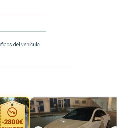
ficos del vehículo.
-
2800
€