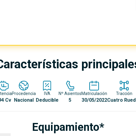
Características principale
tencia
Procedencia
IVA
Nº Asientos
Matriculación
Tracción
94 Cv
Nacional
Deducible
5
30/05/2022
Cuatro Rued
Equipamiento*