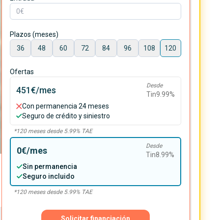
Plazos (meses)
36
48
60
72
84
96
108
120
Ofertas
Desde
451€
/mes
Tin
9.99
%
Con permanencia 24 meses
Seguro de crédito y siniestro
*
120
meses desde
5.99
% TAE
Desde
0€
/mes
Tin
8.99
%
Sin permanencia
Seguro incluido
*
120
meses desde
5.99
% TAE
Solicitar financiación