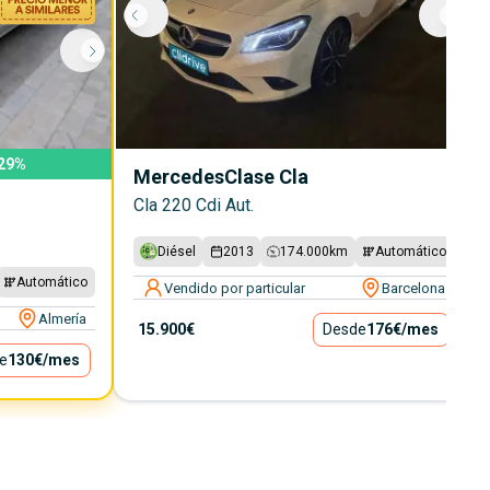
29
%
Mercedes
Clase Cla
Cla 220 Cdi Aut.
Diésel
2013
174.000
km
Automático
Automático
Vendido por particular
Barcelona
Almería
15.900€
Desde
176€
/mes
e
130€
/mes