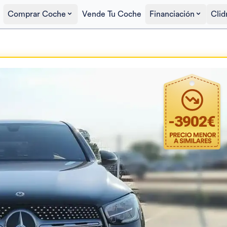
Comprar Coche
Vende Tu Coche
Financiación
Clid
Precio al contado
40.900€
-
3902
€