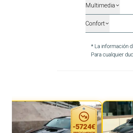
Multimedia
Confort
* La información d
Para cualquier dud
-
5724
€