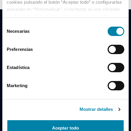
cookies pulsando el botón “Aceptar todo” o configurarlas
pulsando en “Personalizar”, o rechazar su uso clicando
en “Rechazar todas”. Más información en la
Política de
Cookies
.
Selección
Necesarias
de
consentimiento
Clidrive Group
Preferencias
Av. de Manoteras, 38
Madrid
28050
Estadística
Horario
Marketing
Lunes a Viernes
de 09:00 a 19:30
Compra un coche
+34 619 98 96 56
Mostrar detalles
Vende tu coche
+34 638 97 97 84
Aceptar todo