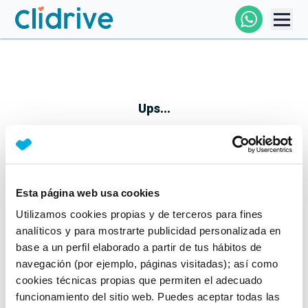
Comprar Coche
Todos Los Coches
Ups...
Profesional
Particular
Esta página web usa cookies
Parece que algo no ha ido bien
Utilizamos cookies propias y de terceros para fines
Financiación
No te preocupes, estamos trabajando en ello
analíticos y para mostrarte publicidad personalizada en
Mientras tanto, puedes echarle un vistazo a nuestros
base a un perfil elaborado a partir de tus hábitos de
Clidrive
coches:
navegación (por ejemplo, páginas visitadas); así como
cookies técnicas propias que permiten el adecuado
Ver coches
funcionamiento del sitio web. Puedes aceptar todas las