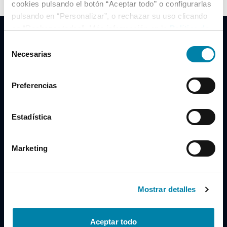
cookies pulsando el botón “Aceptar todo” o configurarlas
pulsando en “Personalizar”, o rechazar su uso clicando
en “Rechazar todas”. Más información en la
Política de
Cookies
.
Selección
Necesarias
de
consentimiento
Clidrive Group
Preferencias
Av. de Manoteras, 38
Madrid
28050
Estadística
Horario
Marketing
Lunes a Viernes
de 09:00 a 19:30
Compra un coche
+34 619 98 96 56
Mostrar detalles
Vende tu coche
+34 638 97 97 84
Aceptar todo