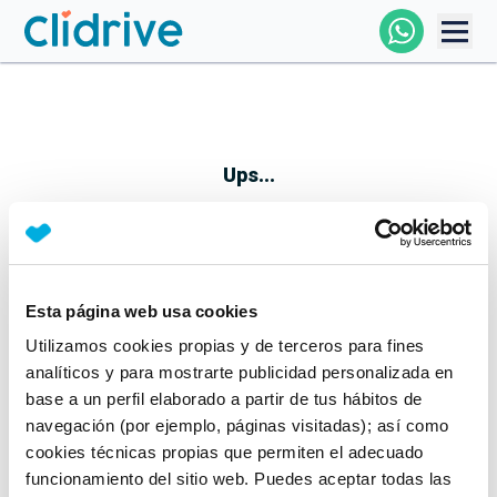
Comprar Coche
Todos Los Coches
Ups...
Profesional
Particular
Esta página web usa cookies
Parece que algo no ha ido bien
Utilizamos cookies propias y de terceros para fines
Financiación
No te preocupes, estamos trabajando en ello
analíticos y para mostrarte publicidad personalizada en
Mientras tanto, puedes echarle un vistazo a nuestros
base a un perfil elaborado a partir de tus hábitos de
Clidrive
coches:
navegación (por ejemplo, páginas visitadas); así como
cookies técnicas propias que permiten el adecuado
Ver coches
funcionamiento del sitio web. Puedes aceptar todas las