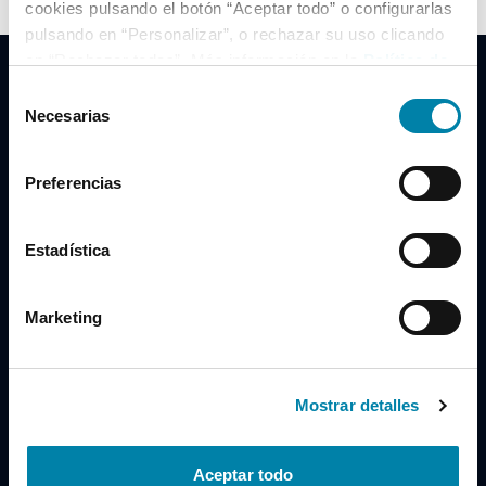
cookies pulsando el botón “Aceptar todo” o configurarlas
pulsando en “Personalizar”, o rechazar su uso clicando
en “Rechazar todas”. Más información en la
Política de
Cookies
.
Selección
Necesarias
de
consentimiento
Clidrive Group
Preferencias
Av. de Manoteras, 38
Madrid
28050
Estadística
Horario
Marketing
Lunes a Viernes
de 09:00 a 19:30
Compra un coche
+34 619 98 96 56
Mostrar detalles
Vende tu coche
+34 638 97 97 84
Aceptar todo