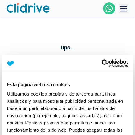
Comprar Coche
Todos Los Coches
Ups...
Profesional
Particular
Esta página web usa cookies
Parece que algo no ha ido bien
Utilizamos cookies propias y de terceros para fines
Financiación
No te preocupes, estamos trabajando en ello
analíticos y para mostrarte publicidad personalizada en
Mientras tanto, puedes echarle un vistazo a nuestros
base a un perfil elaborado a partir de tus hábitos de
Clidrive
coches:
navegación (por ejemplo, páginas visitadas); así como
cookies técnicas propias que permiten el adecuado
Ver coches
funcionamiento del sitio web. Puedes aceptar todas las