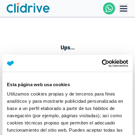
Comprar Coche
Todos Los Coches
Ups...
Profesional
Particular
Esta página web usa cookies
Parece que algo no ha ido bien
Utilizamos cookies propias y de terceros para fines
Financiación
No te preocupes, estamos trabajando en ello
analíticos y para mostrarte publicidad personalizada en
Mientras tanto, puedes echarle un vistazo a nuestros
base a un perfil elaborado a partir de tus hábitos de
Clidrive
coches:
navegación (por ejemplo, páginas visitadas); así como
cookies técnicas propias que permiten el adecuado
Ver coches
funcionamiento del sitio web. Puedes aceptar todas las