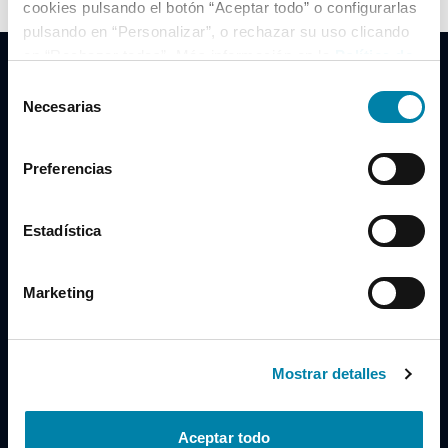
cookies pulsando el botón “Aceptar todo” o configurarlas
pulsando en “Personalizar”, o rechazar su uso clicando
en “Rechazar todas”. Más información en la
Política de
Cookies
.
Selección
Necesarias
de
consentimiento
Clidrive Group
Preferencias
Av. de Manoteras, 38
Madrid
28050
Estadística
Horario
Marketing
Lunes a Viernes
de 09:00 a 19:30
Compra un coche
+34 619 98 96 56
Mostrar detalles
Vende tu coche
+34 638 97 97 84
Aceptar todo