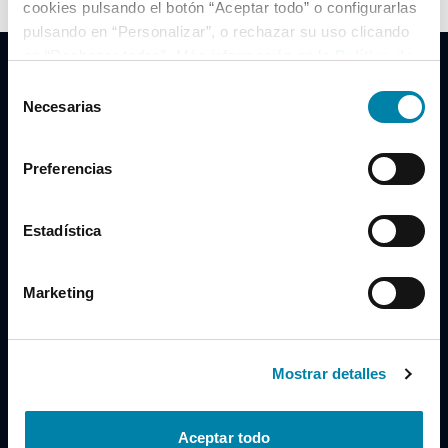
cookies pulsando el botón “Aceptar todo” o configurarlas
pulsando en “Personalizar”, o rechazar su uso clicando
en “Rechazar todas”. Más información en la
Política de
Cookies
.
Selección
Necesarias
de
consentimiento
Clidrive Group
Preferencias
Av. de Manoteras, 38
Madrid
28050
Estadística
Horario
Marketing
Lunes a Viernes
de 09:00 a 19:30
Compra un coche
+34 619 98 96 56
Mostrar detalles
Vende tu coche
+34 638 97 97 84
Aceptar todo