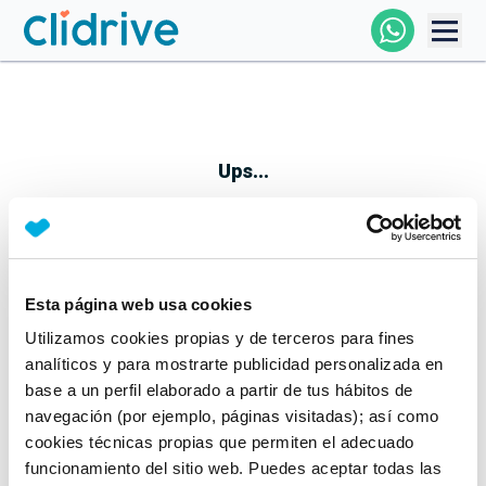
Comprar Coche
Todos Los Coches
Ups...
Profesional
Particular
Esta página web usa cookies
Parece que algo no ha ido bien
Utilizamos cookies propias y de terceros para fines
Financiación
No te preocupes, estamos trabajando en ello
analíticos y para mostrarte publicidad personalizada en
Mientras tanto, puedes echarle un vistazo a nuestros
base a un perfil elaborado a partir de tus hábitos de
Clidrive
coches:
navegación (por ejemplo, páginas visitadas); así como
cookies técnicas propias que permiten el adecuado
Ver coches
funcionamiento del sitio web. Puedes aceptar todas las