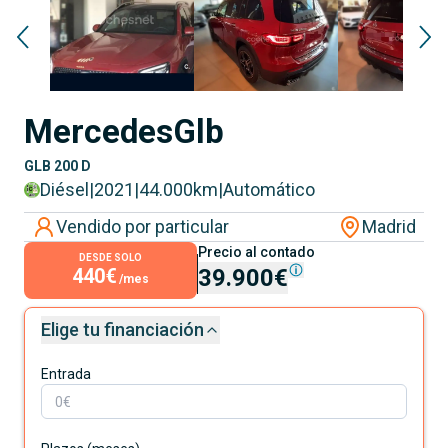
Mercedes
Glb
GLB 200 D
Diésel
|
2021
|
44.000
km
|
Automático
Vendido por particular
Madrid
Precio al contado
DESDE SOLO
440€
39.900€
/mes
Elige tu financiación
Entrada