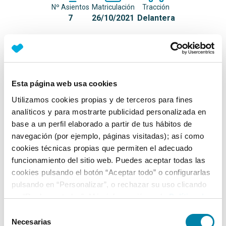
Nº Asientos
Matriculación
Tracción
7
26/10/2021
Delantera
Equipamiento*
Detalles destacados
Esta página web usa cookies
Faros LED High Performance
Utilizamos cookies propias y de terceros para fines
analíticos y para mostrarte publicidad personalizada en
Luz diurna LED
base a un perfil elaborado a partir de tus hábitos de
Piso de carga ajustable en altura y extraíble
navegación (por ejemplo, páginas visitadas); así como
cookies técnicas propias que permiten el adecuado
+ Ver todos
funcionamiento del sitio web. Puedes aceptar todas las
cookies pulsando el botón “Aceptar todo” o configurarlas
Ficha técnica
pulsando en “Personalizar”, o rechazar su uso clicando
en “Rechazar todas”. Más información en la
Política de
Cookies
.
Exterior
Selección
Necesarias
de