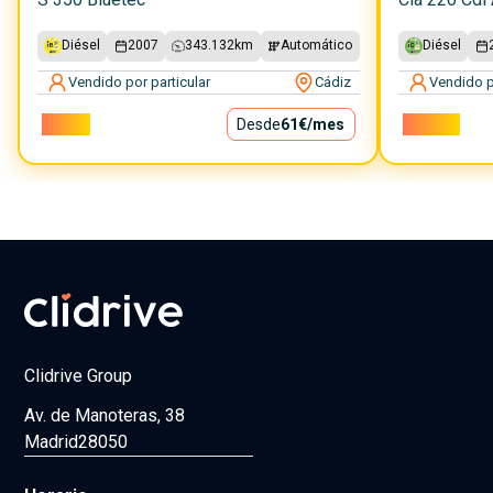
Diésel
2007
343.132
km
Automático
Diésel
Vendido por particular
Cádiz
Vendido p
5.500€
Desde
61€
/mes
14.500€
Clidrive Group
Av. de Manoteras, 38
Madrid
28050