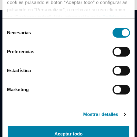
cookies pulsando el botón “Aceptar todo” o configurarlas
pulsando en “Personalizar”, o rechazar su uso clicando
en “Rechazar todas”. Más información en la
Política de
Cookies
.
Selección
Necesarias
de
consentimiento
Clidrive Group
Preferencias
Av. de Manoteras, 38
Madrid
28050
Estadística
Horario
Marketing
Lunes a Viernes
de 09:00 a 19:30
Compra un coche
+34 619 98 96 56
Mostrar detalles
Vende tu coche
+34 638 97 97 84
Aceptar todo