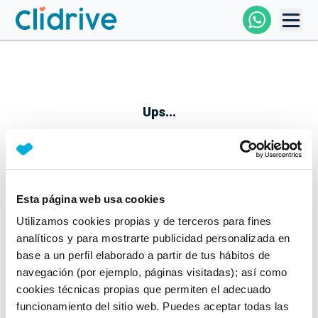
Comprar Coche
Todos Los Coches
Ups...
Profesional
Particular
Esta página web usa cookies
Parece que algo no ha ido bien
Utilizamos cookies propias y de terceros para fines
Financiación
No te preocupes, estamos trabajando en ello
analíticos y para mostrarte publicidad personalizada en
Mientras tanto, puedes echarle un vistazo a nuestros
base a un perfil elaborado a partir de tus hábitos de
Clidrive
coches:
navegación (por ejemplo, páginas visitadas); así como
cookies técnicas propias que permiten el adecuado
Ver coches
funcionamiento del sitio web. Puedes aceptar todas las