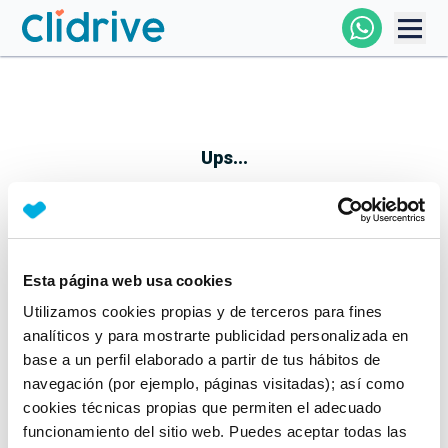
Comprar Coche
Todos Los Coches
Ups...
Profesional
Particular
Esta página web usa cookies
Parece que algo no ha ido bien
Utilizamos cookies propias y de terceros para fines
Financiación
No te preocupes, estamos trabajando en ello
analíticos y para mostrarte publicidad personalizada en
Mientras tanto, puedes echarle un vistazo a nuestros
base a un perfil elaborado a partir de tus hábitos de
Clidrive
coches:
navegación (por ejemplo, páginas visitadas); así como
cookies técnicas propias que permiten el adecuado
Ver coches
funcionamiento del sitio web. Puedes aceptar todas las