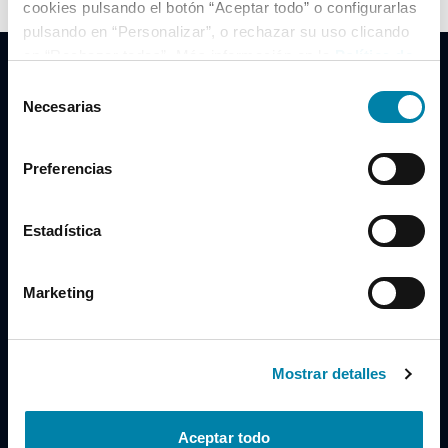
cookies pulsando el botón “Aceptar todo” o configurarlas
pulsando en “Personalizar”, o rechazar su uso clicando
en “Rechazar todas”. Más información en la
Política de
Cookies
.
Selección
Necesarias
de
consentimiento
Clidrive Group
Preferencias
Av. de Manoteras, 38
Madrid
28050
Estadística
Horario
Marketing
Lunes a Viernes
de 09:00 a 19:30
Compra un coche
+34 619 98 96 56
Mostrar detalles
Vende tu coche
+34 638 97 97 84
Aceptar todo