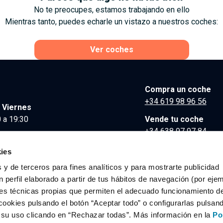
No te preocupes, estamos trabajando en ello
Mientras tanto, puedes echarle un vistazo a nuestros coches:
Ver coches
Compra un coche
+34 619 98 96 56
 Viernes
 a 19:30
Vende tu coche
+34 638 97 97 84
Comunicación y Pre
ies
contacto@clidrive.co
 y de terceros para fines analíticos y para mostrarte publicidad
 perfil elaborado a partir de tus hábitos de navegación (por eje
es técnicas propias que permiten el adecuado funcionamiento del
os derechos reservados.
cookies pulsando el botón “Aceptar todo” o configurarlas pulsan
r su uso clicando en “Rechazar todas”. Más información en la
Po