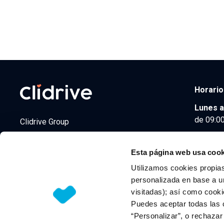
Horario
Lunes a
de 09:00
Clidrive Group
Av. de Manoteras, 38
Madrid
28050
Esta página web usa cook
Utilizamos cookies propias
personalizada en base a un
visitadas); así como cooki
© 2026 CLIDRIVE CAPITAL, SOCIEDAD LIMITADA. Todos l
Puedes aceptar todas las 
“Personalizar”, o rechaza